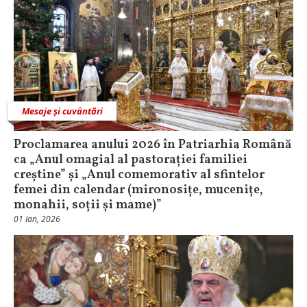
Mesaje și cuvântări
Proclamarea anului 2026 în Patriarhia Română
ca „Anul omagial al pastorației familiei
creștine” și „Anul comemorativ al sfintelor
femei din calendar (mironosițe, mucenițe,
monahii, soții și mame)”
01 Ian, 2026