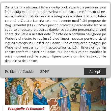
Ziarul Lumina utilizează fişiere de tip cookie pentru a personaliza și
îmbunătăți experiența ta pe Website-ul nostru. Te informăm că ne-
am actualizat politicile pentru a integra în acestea și în activitatea
curentă a Ziarului Lumina cele mai recente modificări propuse de
Regulamentul (UE) 2016/679 privind protecția persoanelor fizice în
ceea ce privește prelucrarea datelor cu caracter personal și privind
libera circulație a acestor date. Înainte de a continua navigarea pe
Website-ul nostru te rugăm să aloci timpul necesar pentru a citi și
Ziarul Lumina
›
Ierom. Efrem Crișan
înțelege conținutul Politicii de Cookie. Prin continuarea navigării pe
Ierom. Efrem Crișan
Website-ul nostru confirmi acceptarea utilizării fişierelor de tip
cookie conform Politicii de Cookie. Nu uita totuși că poți modifica în
orice moment setările acestor fişiere cookie urmând instrucțiunile
din Politica de Cookie.
Politica de Cookie
GDPR
Accept
Evanghelia de Duminică