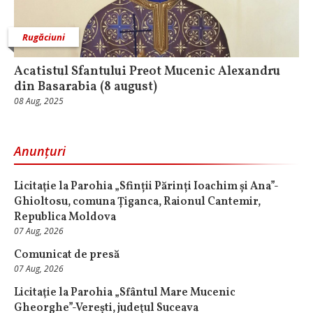
Rugăciuni
Acatistul Sfantului Preot Mucenic Alexandru
din Basarabia (8 august)
08 Aug, 2025
Anunțuri
Licitaţie la Parohia „Sfinții Părinți Ioachim și Ana”-
Ghioltosu, comuna Țiganca, Raionul Cantemir,
Republica Moldova
07 Aug, 2026
Comunicat de presă
07 Aug, 2026
Licitaţie la Parohia „Sfântul Mare Mucenic
Gheorghe”-Verești, judeţul Suceava