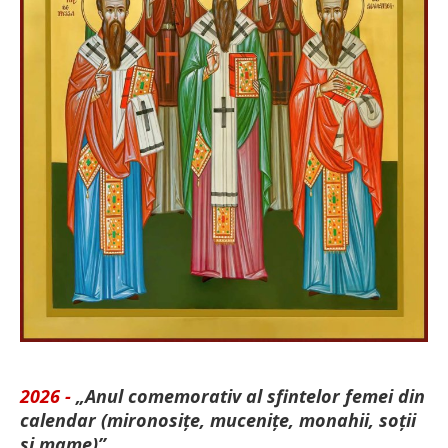
2026 -
„Anul comemorativ al sfintelor femei din
calendar (mironosițe, mu­cenițe, monahii, soții
și mame)”