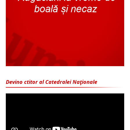
Devino ctitor al Catedralei Naţionale