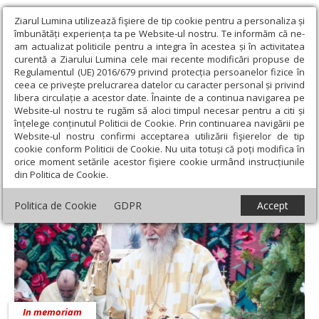
Ziarul Lumina utilizează fişiere de tip cookie pentru a personaliza și
îmbunătăți experiența ta pe Website-ul nostru. Te informăm că ne-
am actualizat politicile pentru a integra în acestea și în activitatea
curentă a Ziarului Lumina cele mai recente modificări propuse de
Regulamentul (UE) 2016/679 privind protecția persoanelor fizice în
ceea ce privește prelucrarea datelor cu caracter personal și privind
libera circulație a acestor date. Înainte de a continua navigarea pe
Website-ul nostru te rugăm să aloci timpul necesar pentru a citi și
Ziarul Lumina
›
Pr. Adrian Dulgheriu
înțelege conținutul Politicii de Cookie. Prin continuarea navigării pe
Pr. Adrian Dulgheriu
Website-ul nostru confirmi acceptarea utilizării fişierelor de tip
cookie conform Politicii de Cookie. Nu uita totuși că poți modifica în
orice moment setările acestor fişiere cookie urmând instrucțiunile
din Politica de Cookie.
Politica de Cookie
GDPR
Accept
In memoriam