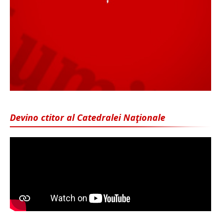
Devino ctitor al Catedralei Naţionale