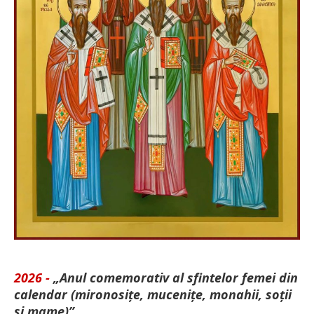
2026 -
„Anul comemorativ al sfintelor femei din
calendar (mironosițe, mu­cenițe, monahii, soții
și mame)”