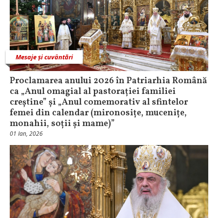
Mesaje și cuvântări
Proclamarea anului 2026 în Patriarhia Română
ca „Anul omagial al pastorației familiei
creștine” și „Anul comemorativ al sfintelor
femei din calendar (mironosițe, mucenițe,
monahii, soții și mame)”
01 Ian, 2026