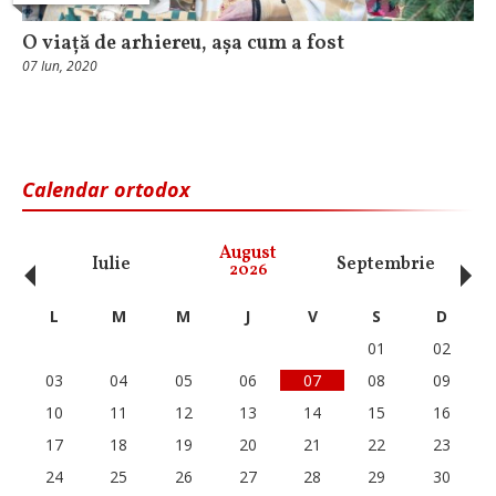
O viață de arhiereu, așa cum a fost
07 Iun, 2020
Calendar ortodox
‹
›
August
Iulie
Septembrie
O
2026
L
M
M
J
V
S
D
01
02
03
04
05
06
07
08
09
10
11
12
13
14
15
16
17
18
19
20
21
22
23
24
25
26
27
28
29
30