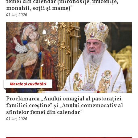
femei din calendar (mironosițe, mucenițe,
monahii, soții și mame)”
01 Ian, 2026
Mesaje și cuvântări
Proclamarea „Anului omagial al pastorației
familiei creștine” și „Anului comemorativ al
sfintelor femei din calendar”
01 Ian, 2026