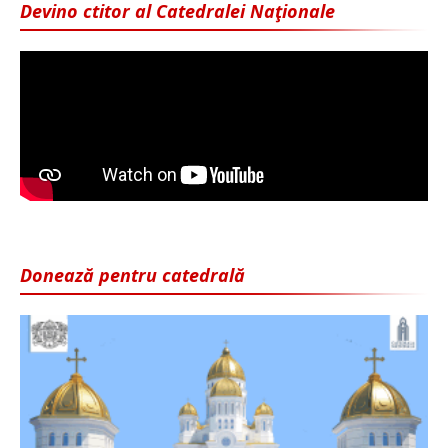
Devino ctitor al Catedralei Naţionale
Donează pentru catedrală