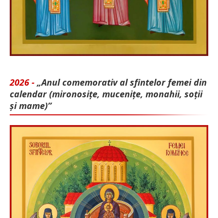
2026 -
„Anul comemorativ al sfintelor femei din
calendar (mironosițe, mu­cenițe, monahii, soții
și mame)”