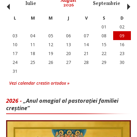
‹
›
August
Iulie
Septembrie
O
2026
L
M
M
J
V
S
D
01
02
03
04
05
06
07
08
09
10
11
12
13
14
15
16
17
18
19
20
21
22
23
24
25
26
27
28
29
30
31
Vezi calendar crestin ortodox »
2026 -
„Anul omagial al pastorației familiei
creștine”