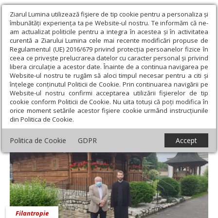
Ziarul Lumina utilizează fişiere de tip cookie pentru a personaliza și
îmbunătăți experiența ta pe Website-ul nostru. Te informăm că ne-
am actualizat politicile pentru a integra în acestea și în activitatea
curentă a Ziarului Lumina cele mai recente modificări propuse de
Regulamentul (UE) 2016/679 privind protecția persoanelor fizice în
ceea ce privește prelucrarea datelor cu caracter personal și privind
libera circulație a acestor date. Înainte de a continua navigarea pe
Website-ul nostru te rugăm să aloci timpul necesar pentru a citi și
Ziarul Lumina
›
Pr. Florin Ovidiu Stan
înțelege conținutul Politicii de Cookie. Prin continuarea navigării pe
Pr. Florin Ovidiu Stan
Website-ul nostru confirmi acceptarea utilizării fişierelor de tip
cookie conform Politicii de Cookie. Nu uita totuși că poți modifica în
orice moment setările acestor fişiere cookie urmând instrucțiunile
din Politica de Cookie.
Politica de Cookie
GDPR
Accept
Filantropie