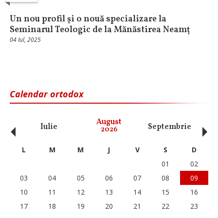
Un nou profil și o nouă specializare la
Seminarul Teologic de la Mănăstirea Neamț
04 Iul, 2025
Calendar ortodox
‹
›
August
Iulie
Septembrie
O
2026
L
M
M
J
V
S
D
01
02
03
04
05
06
07
08
09
10
11
12
13
14
15
16
17
18
19
20
21
22
23