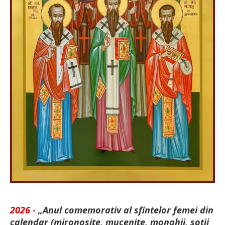
2026 -
„Anul comemorativ al sfintelor femei din
calendar (mironosițe, mu­cenițe, monahii, soții