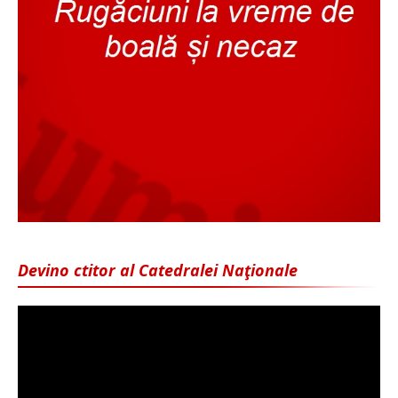
Devino ctitor al Catedralei Naţionale