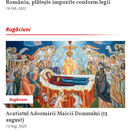
România, plătește impozite conform legii
16 Feb, 2022
Rugăciuni
Rugăciuni
Acatistul Adormirii Maicii Domnului (15
august)
15 Aug, 2020