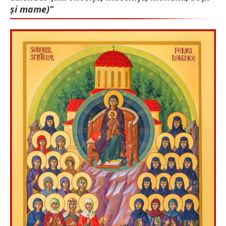
și mame)”