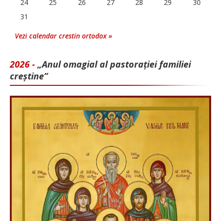
24
25
26
27
28
29
30
31
Vezi calendar crestin ortodox »
2026 -
„Anul omagial al pastorației familiei
creștine”