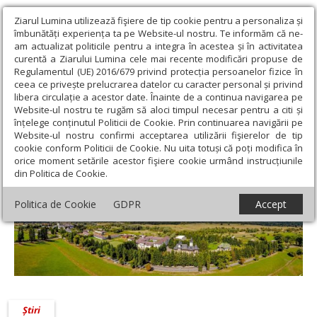
Ziarul Lumina utilizează fişiere de tip cookie pentru a personaliza și
îmbunătăți experiența ta pe Website-ul nostru. Te informăm că ne-
am actualizat politicile pentru a integra în acestea și în activitatea
curentă a Ziarului Lumina cele mai recente modificări propuse de
Regulamentul (UE) 2016/679 privind protecția persoanelor fizice în
ceea ce privește prelucrarea datelor cu caracter personal și privind
libera circulație a acestor date. Înainte de a continua navigarea pe
Website-ul nostru te rugăm să aloci timpul necesar pentru a citi și
Ziarul Lumina
›
Prof. Cristian Anghel
înțelege conținutul Politicii de Cookie. Prin continuarea navigării pe
Prof. Cristian Anghel
Website-ul nostru confirmi acceptarea utilizării fişierelor de tip
cookie conform Politicii de Cookie. Nu uita totuși că poți modifica în
orice moment setările acestor fişiere cookie urmând instrucțiunile
din Politica de Cookie.
Politica de Cookie
GDPR
Accept
Știri