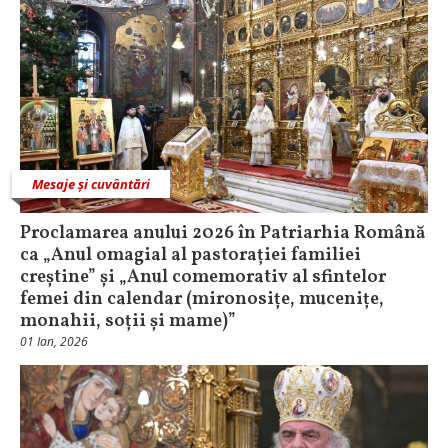
Mesaje și cuvântări
Proclamarea anului 2026 în Patriarhia Română
ca „Anul omagial al pastorației familiei
creștine” și „Anul comemorativ al sfintelor
femei din calendar (mironosițe, mucenițe,
monahii, soții și mame)”
01 Ian, 2026