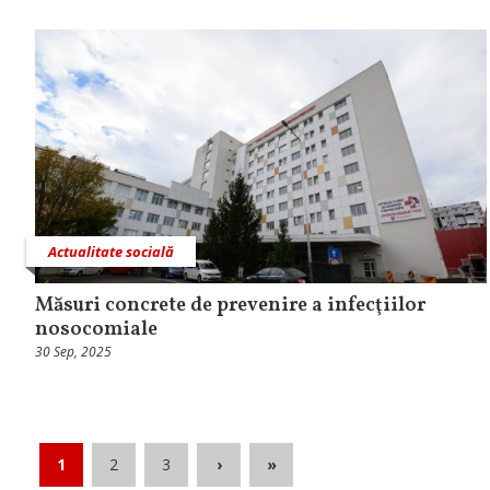
Actualitate socială
Măsuri concrete de prevenire a infecţiilor
nosocomiale
30 Sep, 2025
1
2
3
›
»