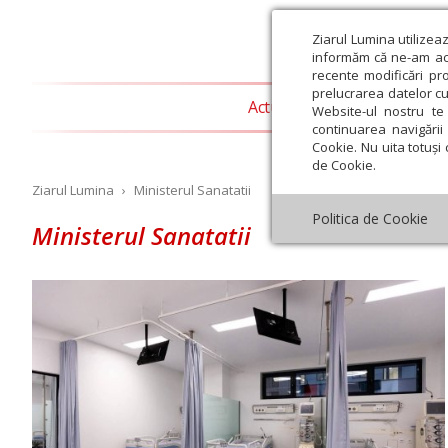
Ziarul Lumina utilizea
informăm că ne-am actu
recente modificări pr
prelucrarea datelor cu
Actualitate religioasă
T
Website-ul nostru te 
continuarea navigării 
Cookie. Nu uita totuși 
de Cookie.
Ziarul Lumina
›
Ministerul Sanatatii
Politica de Cookie
Ministerul Sanatatii