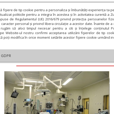
ză fişiere de tip cookie pentru a personaliza și îmbunătăți experiența ta p
alizat politicile pentru a integra în acestea și în activitatea curentă a Z
opuse de Regulamentul (UE) 2016/679 privind protecția persoanelor fizi
 caracter personal și privind libera circulație a acestor date. Înainte de 
eologie și spiritualitate
Educaţie și Cultură
Societate
rugăm să aloci timpul necesar pentru a citi și înțelege conținutul Pol
pe Website-ul nostru confirmi acceptarea utilizării fişierelor de tip cook
că poți modifica în orice moment setările acestor fişiere cookie urmând ins
GDPR