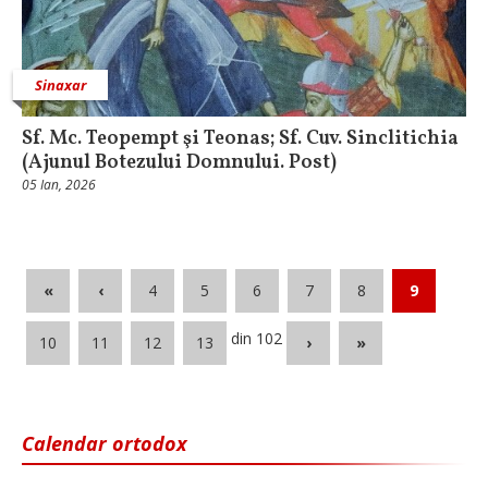
Sinaxar
Sf. Mc. Teopempt şi Teonas; Sf. Cuv. Sinclitichia
(Ajunul Botezului Domnului. Post)
05 Ian, 2026
«
‹
4
5
6
7
8
9
din 102
10
11
12
13
›
»
Calendar ortodox