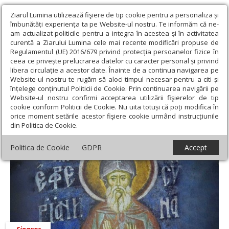
Ziarul Lumina utilizează fişiere de tip cookie pentru a personaliza și
îmbunătăți experiența ta pe Website-ul nostru. Te informăm că ne-
am actualizat politicile pentru a integra în acestea și în activitatea
curentă a Ziarului Lumina cele mai recente modificări propuse de
Regulamentul (UE) 2016/679 privind protecția persoanelor fizice în
ceea ce privește prelucrarea datelor cu caracter personal și privind
libera circulație a acestor date. Înainte de a continua navigarea pe
Website-ul nostru te rugăm să aloci timpul necesar pentru a citi și
Ziarul Lumina
›
Teologie și spiritualitate
›
Sinaxar
înțelege conținutul Politicii de Cookie. Prin continuarea navigării pe
Website-ul nostru confirmi acceptarea utilizării fişierelor de tip
Sinaxar
cookie conform Politicii de Cookie. Nu uita totuși că poți modifica în
orice moment setările acestor fişiere cookie urmând instrucțiunile
din Politica de Cookie.
Politica de Cookie
GDPR
Accept
Sinaxar