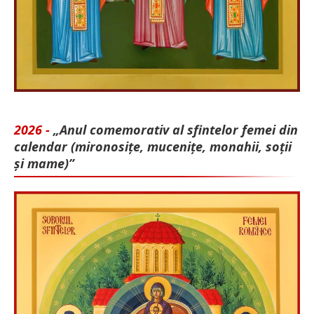
2026 -
„Anul comemorativ al sfintelor femei din
calendar (mironosițe, mu­cenițe, monahii, soții
și mame)”