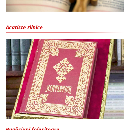
Acatiste zilnice
Rugăciuni folositoare