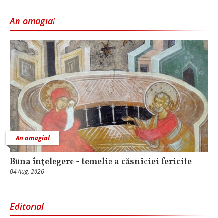
An omagial
An omagial
Buna înțelegere - temelie a căsniciei fericite
04 Aug, 2026
Editorial