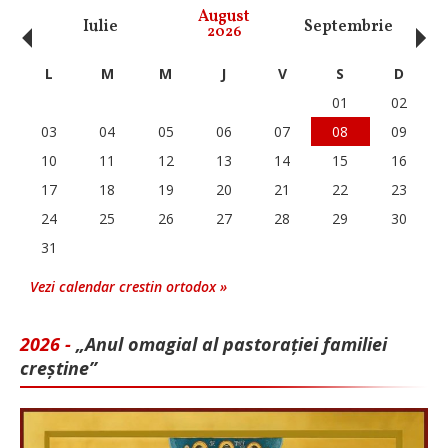
‹
›
August
Iulie
Septembrie
O
2026
L
M
M
J
V
S
D
01
02
03
04
05
06
07
08
09
10
11
12
13
14
15
16
17
18
19
20
21
22
23
24
25
26
27
28
29
30
31
Vezi calendar crestin ortodox »
2026 -
„Anul omagial al pastorației familiei
creștine”