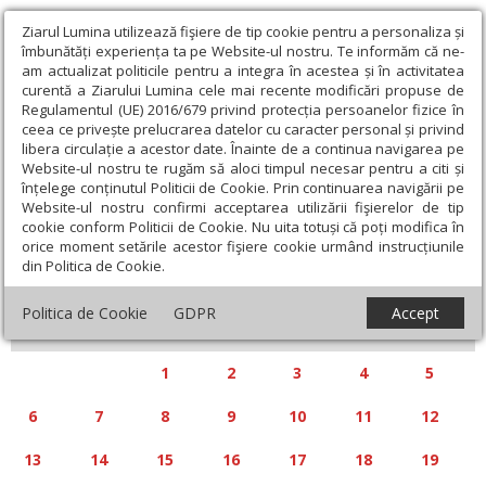
Ziarul Lumina utilizează fişiere de tip cookie pentru a personaliza și
îmbunătăți experiența ta pe Website-ul nostru. Te informăm că ne-
am actualizat politicile pentru a integra în acestea și în activitatea
curentă a Ziarului Lumina cele mai recente modificări propuse de
Regulamentul (UE) 2016/679 privind protecția persoanelor fizice în
ceea ce privește prelucrarea datelor cu caracter personal și privind
libera circulație a acestor date. Înainte de a continua navigarea pe
Website-ul nostru te rugăm să aloci timpul necesar pentru a citi și
Calendar articole
înțelege conținutul Politicii de Cookie. Prin continuarea navigării pe
Website-ul nostru confirmi acceptarea utilizării fişierelor de tip
cookie conform Politicii de Cookie. Nu uita totuși că poți modifica în
orice moment setările acestor fişiere cookie urmând instrucțiunile
din Politica de Cookie.
«
»
IANUARIE 2025
Politica de Cookie
GDPR
Accept
L
M
M
J
V
S
D
1
2
3
4
5
6
7
8
9
10
11
12
13
14
15
16
17
18
19