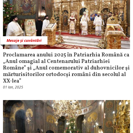
Mesaje și cuvântări
Proclamarea anului 2025 în Patriarhia Română ca
„Anul omagial al Centenarului Patriarhiei
Române” şi „Anul comemorativ al duhovnicilor şi
mărturisitorilor ortodocși români din secolul al
XX-lea”
01 Ian, 2025