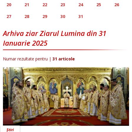
20
21
22
23
24
25
26
27
28
29
30
31
Arhiva ziar Ziarul Lumina din 31
Ianuarie 2025
Numar rezultate pentru
|
31 articole
Știri