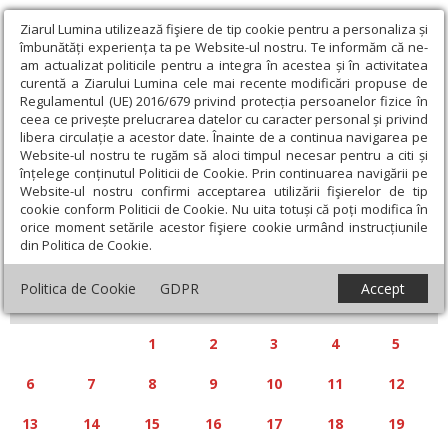
Ziarul Lumina utilizează fişiere de tip cookie pentru a personaliza și
îmbunătăți experiența ta pe Website-ul nostru. Te informăm că ne-
am actualizat politicile pentru a integra în acestea și în activitatea
curentă a Ziarului Lumina cele mai recente modificări propuse de
Regulamentul (UE) 2016/679 privind protecția persoanelor fizice în
ceea ce privește prelucrarea datelor cu caracter personal și privind
libera circulație a acestor date. Înainte de a continua navigarea pe
Website-ul nostru te rugăm să aloci timpul necesar pentru a citi și
Calendar articole
înțelege conținutul Politicii de Cookie. Prin continuarea navigării pe
Website-ul nostru confirmi acceptarea utilizării fişierelor de tip
cookie conform Politicii de Cookie. Nu uita totuși că poți modifica în
orice moment setările acestor fişiere cookie urmând instrucțiunile
din Politica de Cookie.
«
»
IANUARIE 2025
Politica de Cookie
GDPR
Accept
L
M
M
J
V
S
D
1
2
3
4
5
6
7
8
9
10
11
12
13
14
15
16
17
18
19