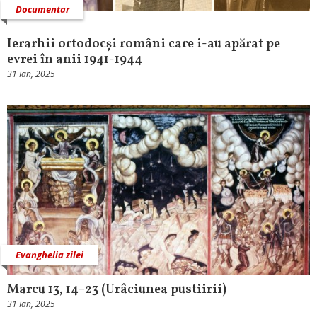
Documentar
Ierarhii ortodocși români care i-au apărat pe
evrei în anii 1941-1944
31 Ian, 2025
Evanghelia zilei
Marcu 13, 14–23 (Urâciunea pustiirii)
31 Ian, 2025