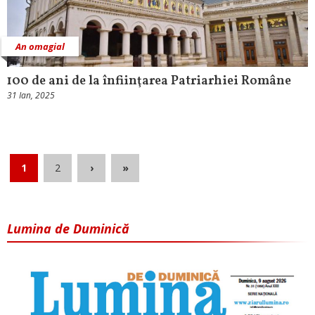
An omagial
100 de ani de la înfiinţarea Patriarhiei Române
31 Ian, 2025
1
2
›
»
Lumina de Duminică