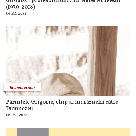
ortodox - profesorul univ. dr. Aurel Ardelean
(1939-2018)
04 Ian, 2019
In memoriam
Părintele Grigorie, chip al îndrăznelii către
Dumnezeu
06 Dec, 2018