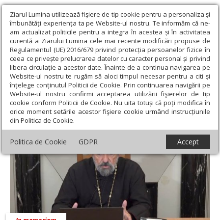
Ziarul Lumina utilizează fişiere de tip cookie pentru a personaliza și
îmbunătăți experiența ta pe Website-ul nostru. Te informăm că ne-
am actualizat politicile pentru a integra în acestea și în activitatea
curentă a Ziarului Lumina cele mai recente modificări propuse de
Regulamentul (UE) 2016/679 privind protecția persoanelor fizice în
ceea ce privește prelucrarea datelor cu caracter personal și privind
libera circulație a acestor date. Înainte de a continua navigarea pe
Website-ul nostru te rugăm să aloci timpul necesar pentru a citi și
Ziarul Lumina
›
Actualitate religioasă
›
In memoriam
înțelege conținutul Politicii de Cookie. Prin continuarea navigării pe
Website-ul nostru confirmi acceptarea utilizării fişierelor de tip
In memoriam
cookie conform Politicii de Cookie. Nu uita totuși că poți modifica în
orice moment setările acestor fişiere cookie urmând instrucțiunile
din Politica de Cookie.
Politica de Cookie
GDPR
Accept
In memoriam