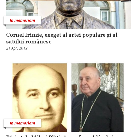
In memoriam
Cornel Irimie, exeget al artei populare și al
satului românesc
21 Apr, 2019
In memoriam