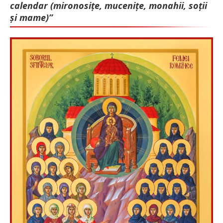
calendar (mironosițe, mu­cenițe, monahii, soții
și mame)”