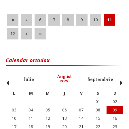
«
‹
6
7
8
9
10
11
12
›
»
Calendar ortodox
‹
›
August
Iulie
Septembrie
O
2026
L
M
M
J
V
S
D
01
02
03
04
05
06
07
08
09
10
11
12
13
14
15
16
17
18
19
20
21
22
23