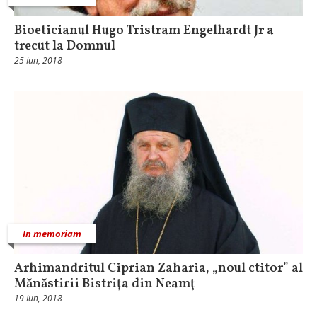
Bioeticianul Hugo Tristram Engelhardt Jr a
trecut la Domnul
25 Iun, 2018
In memoriam
Arhimandritul Ciprian Zaharia, „noul ctitor” al
Mănăstirii Bistriţa din Neamţ
19 Iun, 2018