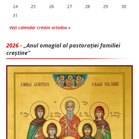
24
25
26
27
28
29
30
31
Vezi calendar crestin ortodox »
2026 -
„Anul omagial al pastorației familiei
creștine”