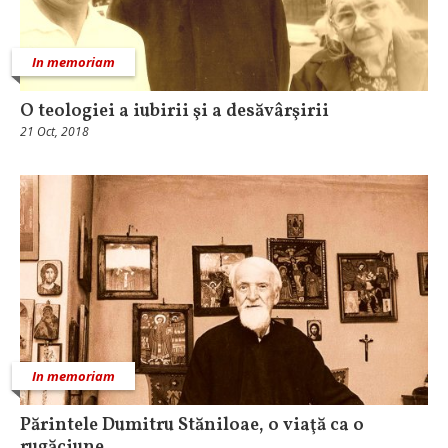
In memoriam
O teologiei a iubirii şi a desăvârşirii
21 Oct, 2018
In memoriam
Părintele Dumitru Stăniloae, o viaţă ca o
rugăciune