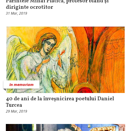
Părintele Mihai Plătică, profesor blând şi
diriginte ocrotitor
31 Mar, 2019
In memoriam
40 de ani de la înveșnicirea poetului Daniel
Turcea
29 Mar, 2019