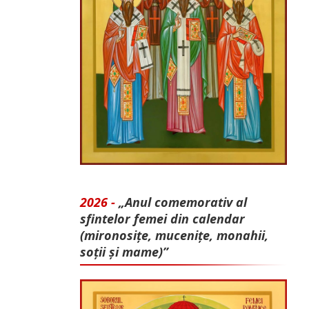
2026 -
„Anul comemorativ al
sfintelor femei din calendar
(mironosițe, mu­cenițe, monahii,
soții și mame)”