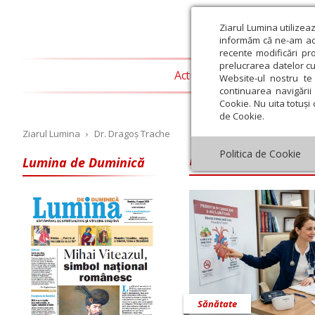
Ziarul Lumina utilizea
informăm că ne-am actu
recente modificări pr
prelucrarea datelor cu
Actualitate religioasă
T
Website-ul nostru te 
continuarea navigării 
Cookie. Nu uita totuși 
de Cookie.
Ziarul Lumina
›
Dr. Dragoș Trache
Dr. Dragoș Trac
Politica de Cookie
Lumina de Duminică
Iulie
August
Septembrie
Octombrie
Noiembrie
Dec
Sănătate