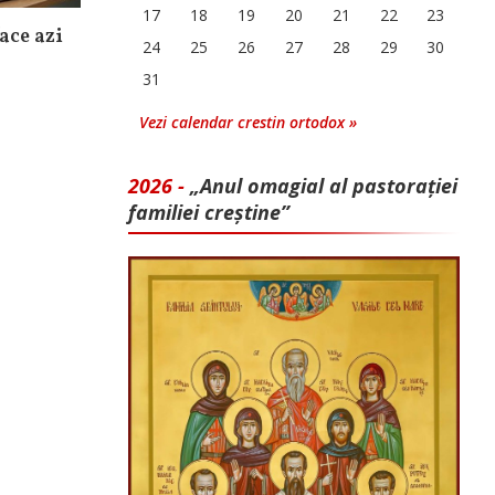
17
18
19
20
21
22
23
face azi
24
25
26
27
28
29
30
31
Vezi calendar crestin ortodox »
2026 -
„Anul omagial al pastorației
familiei creștine”