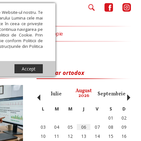
e Website-ul nostru. Te
iarului Lumina cele mai
ce în ceea ce privește
a continua navigarea pe
Opinii
Filantropie
iticii de Cookie. Prin
ie conform Politicii de
trucțiunile din Politica
Accept
Calendar ortodox
‹
›
August
ai
Iunie
Iulie
Septembrie
Octom
2026
L
M
M
J
V
S
D
01
02
03
04
05
06
07
08
09
10
11
12
13
14
15
16