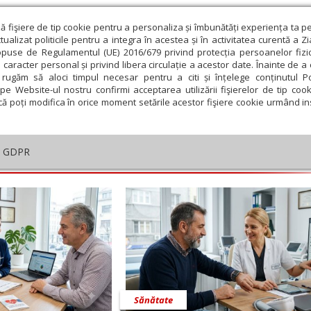
ză fişiere de tip cookie pentru a personaliza și îmbunătăți experiența ta p
alizat politicile pentru a integra în acestea și în activitatea curentă a Z
opuse de Regulamentul (UE) 2016/679 privind protecția persoanelor fizi
 caracter personal și privind libera circulație a acestor date. Înainte de 
eologie și spiritualitate
Educaţie și Cultură
Societate
rugăm să aloci timpul necesar pentru a citi și înțelege conținutul Pol
pe Website-ul nostru confirmi acceptarea utilizării fişierelor de tip cook
că poți modifica în orice moment setările acestor fişiere cookie urmând ins
he
GDPR
embrie
Ianuarie
Februarie
Martie
Aprilie
M
Sănătate