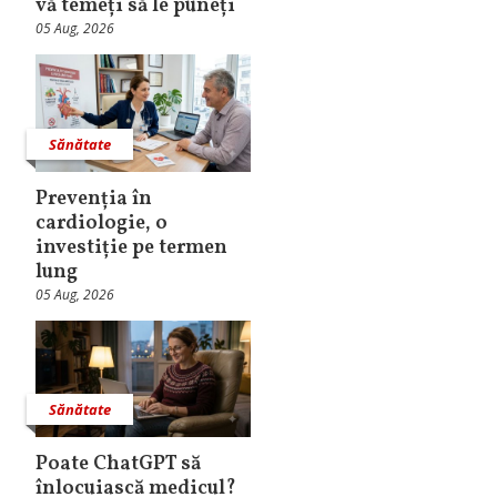
vă temeți să le puneți
05 Aug, 2026
Sănătate
Prevenția în
cardiologie, o
investiție pe termen
lung
05 Aug, 2026
Sănătate
Poate ChatGPT să
înlocuiască medicul?