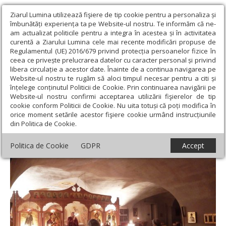
Ziarul Lumina utilizează fişiere de tip cookie pentru a personaliza și
îmbunătăți experiența ta pe Website-ul nostru. Te informăm că ne-
am actualizat politicile pentru a integra în acestea și în activitatea
curentă a Ziarului Lumina cele mai recente modificări propuse de
Regulamentul (UE) 2016/679 privind protecția persoanelor fizice în
ceea ce privește prelucrarea datelor cu caracter personal și privind
libera circulație a acestor date. Înainte de a continua navigarea pe
Website-ul nostru te rugăm să aloci timpul necesar pentru a citi și
Ziarul Lumina
›
Lumina de Duminică, Nr. 31 (759), Anul XVI, 02-08-
înțelege conținutul Politicii de Cookie. Prin continuarea navigării pe
2020
Website-ul nostru confirmi acceptarea utilizării fişierelor de tip
Lumina de Duminică, Nr. 31 (759),
cookie conform Politicii de Cookie. Nu uita totuși că poți modifica în
orice moment setările acestor fişiere cookie urmând instrucțiunile
Anul XVI, 02-08-2020
din Politica de Cookie.
Politica de Cookie
GDPR
Accept