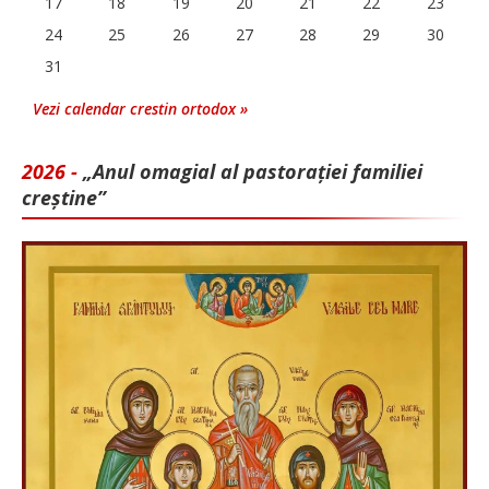
17
18
19
20
21
22
23
24
25
26
27
28
29
30
31
Vezi calendar crestin ortodox »
2026 -
„Anul omagial al pastorației familiei
creștine”