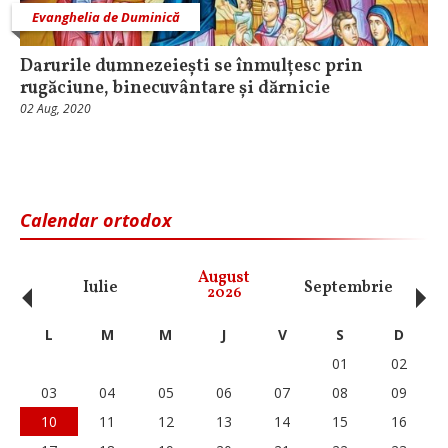
Evanghelia de Duminică
Darurile dumnezeiești se înmulțesc prin
rugăciune, binecuvântare și dărnicie
02 Aug, 2020
Calendar ortodox
‹
›
August
Iulie
Septembrie
O
2026
L
M
M
J
V
S
D
01
02
03
04
05
06
07
08
09
10
11
12
13
14
15
16