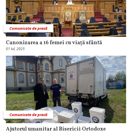
Comunicate de presă
Canonizarea a 16 femei cu viață sfântă
01 Iul, 2025
Comunicate de presă
Ajutorul umanitar al Bisericii Ortodoxe