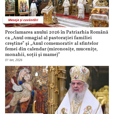
Mesaje și cuvântări
Proclamarea anului 2026 în Patriarhia Română
ca „Anul omagial al pastorației familiei
creștine” și „Anul comemorativ al sfintelor
femei din calendar (mironosițe, mucenițe,
monahii, soții și mame)”
01 Ian, 2026