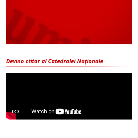
Devino ctitor al Catedralei Naţionale