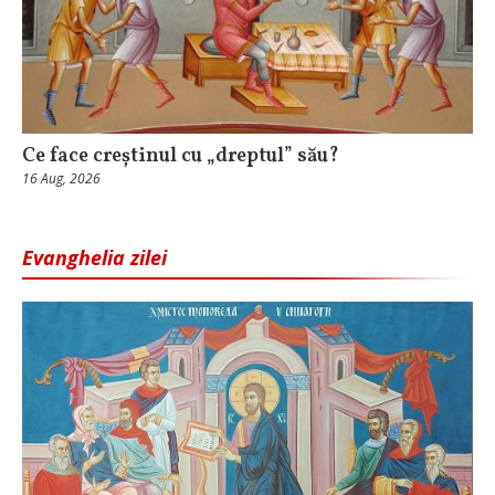
Ce face creștinul cu „dreptul” său?
16 Aug, 2026
Evanghelia zilei