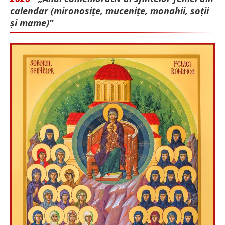
calendar (mironosițe, mu­cenițe, monahii, soții
și mame)”