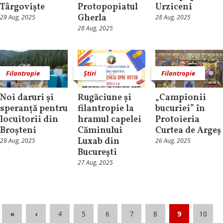
Târgoviște
Protopopiatul
Urziceni
Gherla
29 Aug, 2025
28 Aug, 2025
28 Aug, 2025
Filantropie
Știri
Filantropie
Noi daruri și
Rugăciune și
„Campionii
speranță pentru
filantropie la
bucuriei” în
locuitorii din
hramul capelei
Protoieria
Broșteni
Căminului
Curtea de Argeș
Luxab din
28 Aug, 2025
26 Aug, 2025
București
27 Aug, 2025
«
‹
4
5
6
7
8
9
10