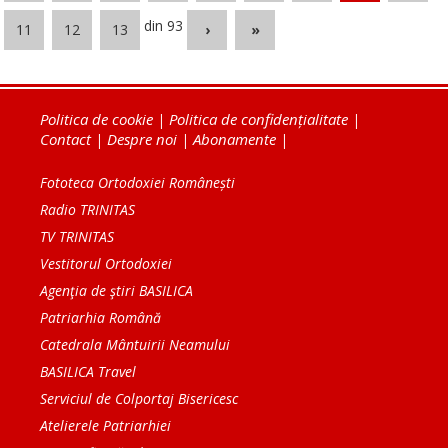
din 93
11
12
13
›
»
Politica de cookie
|
Politica de confidențialitate
|
Contact
|
Despre noi
|
Abonamente
|
Fototeca Ortodoxiei Românești
Radio TRINITAS
TV TRINITAS
Vestitorul Ortodoxiei
Agenţia de ştiri BASILICA
Patriarhia Română
Catedrala Mântuirii Neamului
BASILICA Travel
Serviciul de Colportaj Bisericesc
Atelierele Patriarhiei