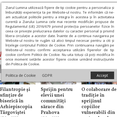
Ziarul Lumina utilizează fişiere de tip cookie pentru a personaliza și
îmbunătăți experiența ta pe Website-ul nostru. Te informăm că ne-
am actualizat politicile pentru a integra în acestea și în activitatea
curentă a Ziarului Lumina cele mai recente modificări propuse de
Regulamentul (UE) 2016/679 privind protecția persoanelor fizice în
ceea ce privește prelucrarea datelor cu caracter personal și privind
libera circulație a acestor date. Înainte de a continua navigarea pe
Website-ul nostru te rugăm să aloci timpul necesar pentru a citi și
Ziarul Lumina
›
filantropie
înțelege conținutul Politicii de Cookie. Prin continuarea navigării pe
Website-ul nostru confirmi acceptarea utilizării fişierelor de tip
filantropie
cookie conform Politicii de Cookie. Nu uita totuși că poți modifica în
orice moment setările acestor fişiere cookie urmând instrucțiunile
din Politica de Cookie.
Politica de Cookie
GDPR
Accept
Filantropie
Filantropie
Filantropie
Filantropie și
Sprijin pentru
O colaborare de
sfințire de
elevii unei
tradiție în
biserică în
comunități
sprijinul
Arhiepiscopia
sărace din
copiilor
Târgoviștei
Prahova
vulnerabili din