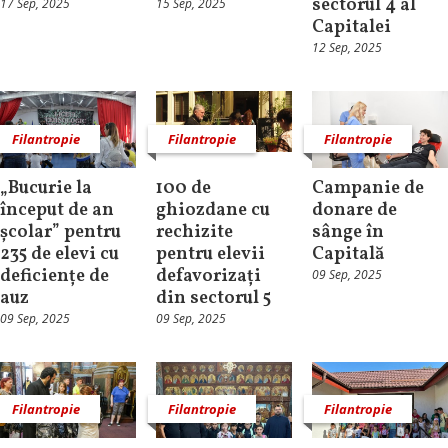
sectorul 4 al
17 Sep, 2025
15 Sep, 2025
Capitalei
12 Sep, 2025
Filantropie
Filantropie
Filantropie
„Bucurie la
100 de
Campanie de
început de an
ghiozdane cu
donare de
școlar” pentru
rechizite
sânge în
235 de elevi cu
pentru elevii
Capitală
deficiențe de
defavorizați
09 Sep, 2025
auz
din sectorul 5
09 Sep, 2025
09 Sep, 2025
Filantropie
Filantropie
Filantropie