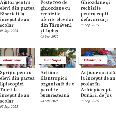
Ajutor pentru
Peste 100 de
Ghiozdane și
elevi din partea
ghiozdane cu
rechizite
Bisericii la
rechizite
pentru copii
început de an
oferite elevilor
defavorizați
școlar
din Târnăveni
05 Sep, 2025
și Luduș
08 Sep, 2025
05 Sep, 2025
Filantropie
Filantropie
Filantropie
Sprijin pentru
Acţiune
Acţiune socială
elevi din partea
filantropică
la început de an
Episcopiei
organizată de o
şcolar în
Tulcii la
parohie
Arhiepiscopia
început de an
bucureşteană
Dunării de Jos
școlar
04 Sep, 2025
03 Sep, 2025
05 Sep, 2025