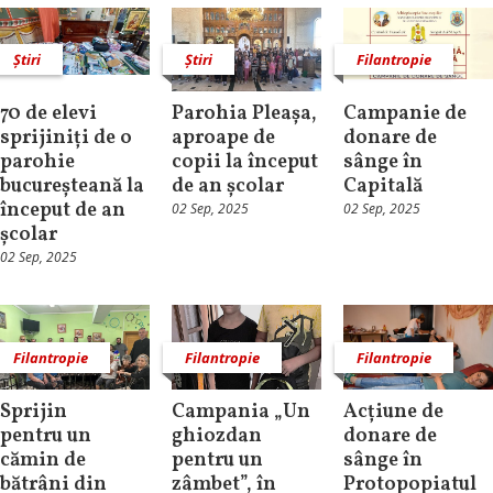
Știri
Știri
Filantropie
70 de elevi
Parohia Pleașa,
Campanie de
sprijiniți de o
aproape de
donare de
parohie
copii la început
sânge în
bucureșteană la
de an școlar
Capitală
început de an
02 Sep, 2025
02 Sep, 2025
școlar
02 Sep, 2025
Filantropie
Filantropie
Filantropie
Sprijin
Campania „Un
Acțiune de
pentru un
ghiozdan
donare de
cămin de
pentru un
sânge în
bătrâni din
zâmbet”, în
Protopopiatul