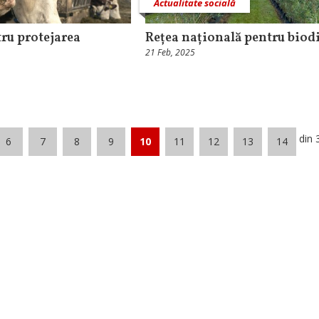
Actualitate socială
ru protejarea
Rețea națională pentru biodi
21 Feb, 2025
din 
6
7
8
9
10
11
12
13
14