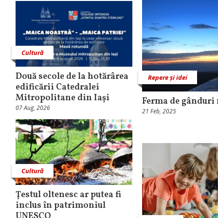
Cultură
Două secole de la hotărârea
Repere și idei
edificării Catedralei
Mitropolitane din Iași
Ferma de gânduri 
07 Aug, 2026
21 Feb, 2025
Cultură
Țestul oltenesc ar putea fi
inclus în patrimoniul
UNESCO