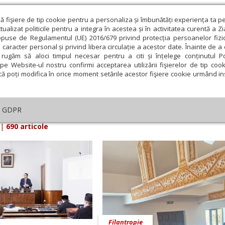
ză fişiere de tip cookie pentru a personaliza și îmbunătăți experiența ta p
alizat politicile pentru a integra în acestea și în activitatea curentă a Z
opuse de Regulamentul (UE) 2016/679 privind protecția persoanelor fizi
 caracter personal și privind libera circulație a acestor date. Înainte de 
eologie și spiritualitate
Educaţie și Cultură
Societate
rugăm să aloci timpul necesar pentru a citi și înțelege conținutul Pol
pe Website-ul nostru confirmi acceptarea utilizării fişierelor de tip cook
că poți modifica în orice moment setările acestor fişiere cookie urmând ins
arul Lumina din Feb 2025 - pagina 10
GDPR
|
690 articole
Filantropie