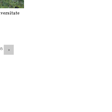
versitate
35
›