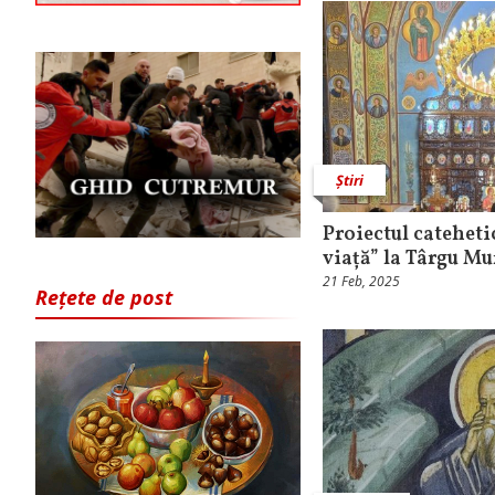
Știri
Proiectul cateheti
viață” la Târgu Mu
21 Feb, 2025
Rețete de post