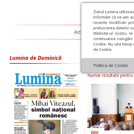
Ziarul Lumina utilizea
informăm că ne-am actu
recente modificări pr
prelucrarea datelor cu
Actualitate religioasă
T
Website-ul nostru te 
continuarea navigării 
Cookie. Nu uita totuși 
de Cookie.
Lumina de Duminică
Arhiva ziar Zi
Politica de Cookie
Numar rezultate pentru
Știri