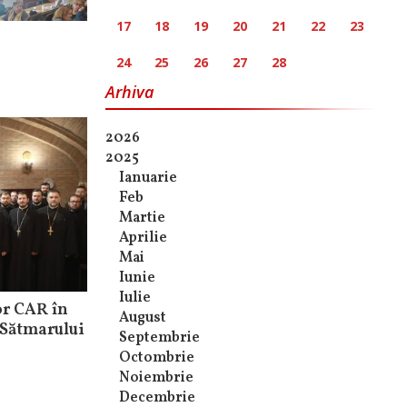
17
18
19
20
21
22
23
24
25
26
27
28
Arhiva
2026
2025
Ianuarie
Feb
Martie
Aprilie
Mai
Iunie
Iulie
r CAR în
August
 Sătmarului
Septembrie
Octombrie
Noiembrie
Decembrie