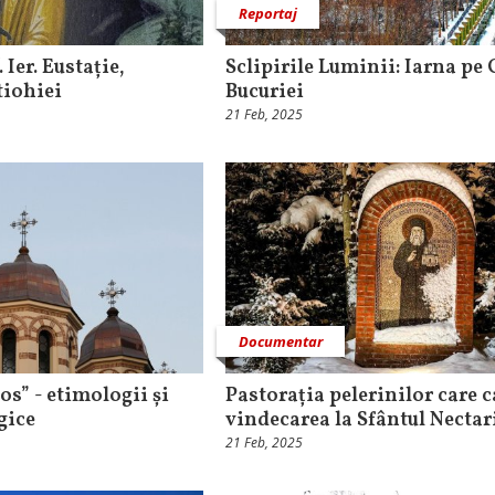
Reportaj
. Ier. Eustație,
Sclipirile Luminii: Iarna pe
tiohiei
Bucuriei
21 Feb, 2025
Documentar
s” - etimologii și
Pastorația pelerinilor care c
gice
vindecarea la Sfântul Nectari
21 Feb, 2025