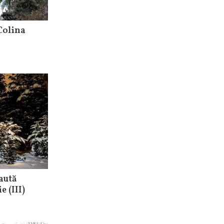
 Colina
aută
e (III)