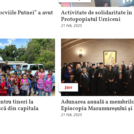
cviile Putnei” a avut
Activitate de solidaritate în
Protopopiatul Urziceni
21 Feb, 2025
Știri
entru tineri la
Adunarea anuală a membrilo
că din capitala
Episcopia Maramureşului şi
21 Feb, 2025