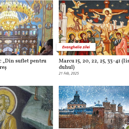
Evanghelia zilei
c „Din suflet pentru
Marcu 15, 20, 22, 25, 33–41 (Ii
reș
duhul)
21 Feb, 2025