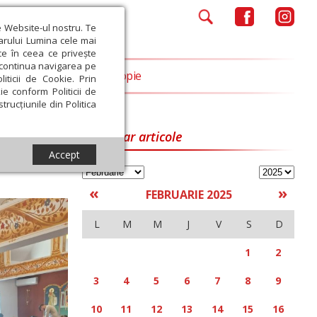
e Website-ul nostru. Te
iarului Lumina cele mai
ce în ceea ce privește
a continua navigarea pe
Opinii
Filantropie
iticii de Cookie. Prin
ie conform Politicii de
trucțiunile din Politica
Calendar articole
Accept
«
»
FEBRUARIE 2025
L
M
M
J
V
S
D
1
2
3
4
5
6
7
8
9
10
11
12
13
14
15
16