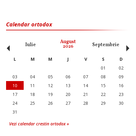
Calendar ortodox
‹
›
August
Iulie
Septembrie
O
2026
L
M
M
J
V
S
D
01
02
03
04
05
06
07
08
09
10
11
12
13
14
15
16
17
18
19
20
21
22
23
24
25
26
27
28
29
30
31
Vezi calendar crestin ortodox »