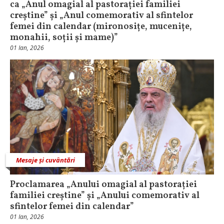
ca „Anul omagial al pastorației familiei
creștine” și „Anul comemorativ al sfintelor
femei din calendar (mironosițe, mucenițe,
monahii, soții și mame)”
01 Ian, 2026
Mesaje și cuvântări
Proclamarea „Anului omagial al pastorației
familiei creștine” și „Anului comemorativ al
sfintelor femei din calendar”
01 Ian, 2026