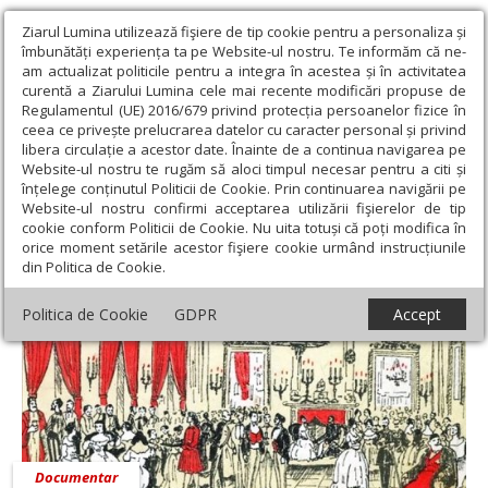
Ziarul Lumina utilizează fişiere de tip cookie pentru a personaliza și
îmbunătăți experiența ta pe Website-ul nostru. Te informăm că ne-
am actualizat politicile pentru a integra în acestea și în activitatea
curentă a Ziarului Lumina cele mai recente modificări propuse de
Regulamentul (UE) 2016/679 privind protecția persoanelor fizice în
ceea ce privește prelucrarea datelor cu caracter personal și privind
libera circulație a acestor date. Înainte de a continua navigarea pe
Website-ul nostru te rugăm să aloci timpul necesar pentru a citi și
Ziarul Lumina
›
Ion Constantin
înțelege conținutul Politicii de Cookie. Prin continuarea navigării pe
Ion Constantin
Website-ul nostru confirmi acceptarea utilizării fişierelor de tip
cookie conform Politicii de Cookie. Nu uita totuși că poți modifica în
orice moment setările acestor fişiere cookie urmând instrucțiunile
din Politica de Cookie.
Politica de Cookie
GDPR
Accept
Documentar