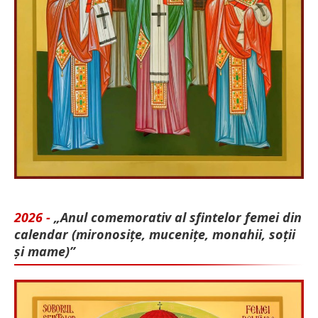
2026 -
„Anul comemorativ al sfintelor femei din
calendar (mironosițe, mu­cenițe, monahii, soții
și mame)”