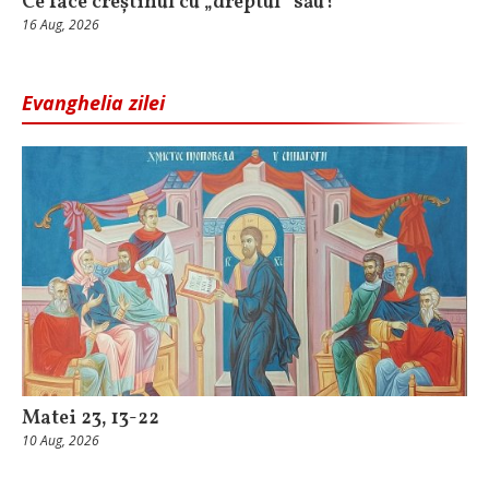
Ce face creștinul cu „dreptul” său?
16 Aug, 2026
Evanghelia zilei
Matei 23, 13-22
10 Aug, 2026