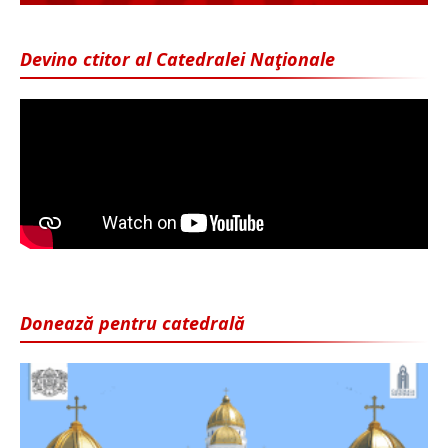
Devino ctitor al Catedralei Naţionale
Donează pentru catedrală