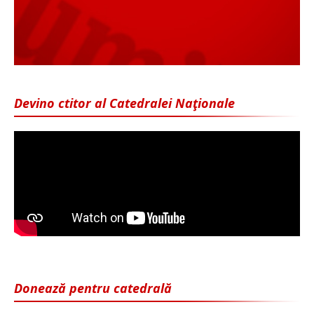
Devino ctitor al Catedralei Naţionale
Donează pentru catedrală