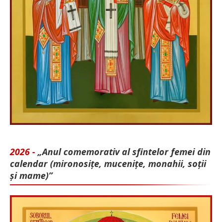
2026 -
„Anul comemorativ al sfintelor femei din
calendar (mironosițe, mu­cenițe, monahii, soții
și mame)”