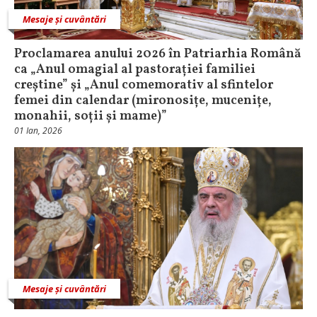
Mesaje și cuvântări
Proclamarea anului 2026 în Patriarhia Română
ca „Anul omagial al pastorației familiei
creștine” și „Anul comemorativ al sfintelor
femei din calendar (mironosițe, mucenițe,
monahii, soții și mame)”
01 Ian, 2026
Mesaje și cuvântări