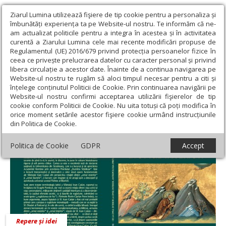
Ziarul Lumina utilizează fişiere de tip cookie pentru a personaliza și
îmbunătăți experiența ta pe Website-ul nostru. Te informăm că ne-
am actualizat politicile pentru a integra în acestea și în activitatea
curentă a Ziarului Lumina cele mai recente modificări propuse de
Regulamentul (UE) 2016/679 privind protecția persoanelor fizice în
ceea ce privește prelucrarea datelor cu caracter personal și privind
libera circulație a acestor date. Înainte de a continua navigarea pe
Website-ul nostru te rugăm să aloci timpul necesar pentru a citi și
Ziarul Lumina
›
Pr. Radu Hagiu
înțelege conținutul Politicii de Cookie. Prin continuarea navigării pe
Pr. Radu Hagiu
Website-ul nostru confirmi acceptarea utilizării fişierelor de tip
cookie conform Politicii de Cookie. Nu uita totuși că poți modifica în
orice moment setările acestor fişiere cookie urmând instrucțiunile
din Politica de Cookie.
Politica de Cookie
GDPR
Accept
Repere și idei