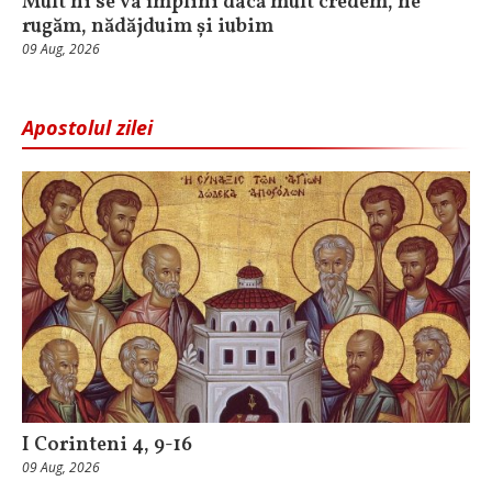
Mult ni se va împlini dacă mult credem, ne
rugăm, nădăjduim și iubim
09 Aug, 2026
Apostolul zilei
I Corinteni 4, 9-16
09 Aug, 2026