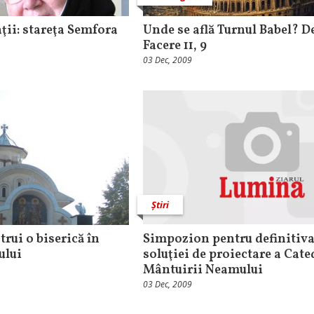
ţii: stareţa Semfora
Unde se află Turnul Babel? D
Facere 11, 9
03 Dec, 2009
Știri
rui o biserică în
Simpozion pentru definitiv
ului
soluţiei de proiectare a Cate
Mântuirii Neamului
03 Dec, 2009