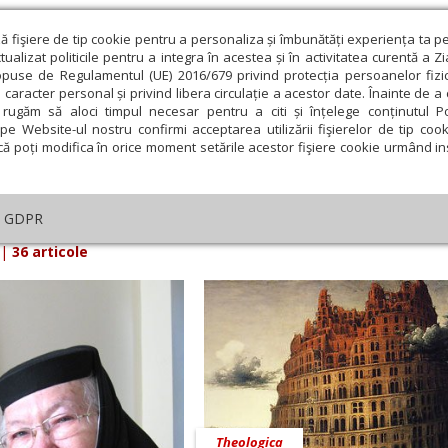
ză fişiere de tip cookie pentru a personaliza și îmbunătăți experiența ta p
alizat politicile pentru a integra în acestea și în activitatea curentă a Z
opuse de Regulamentul (UE) 2016/679 privind protecția persoanelor fizi
 caracter personal și privind libera circulație a acestor date. Înainte de 
eologie și spiritualitate
Educaţie și Cultură
Societate
rugăm să aloci timpul necesar pentru a citi și înțelege conținutul Pol
pe Website-ul nostru confirmi acceptarea utilizării fişierelor de tip cook
că poți modifica în orice moment setările acestor fişiere cookie urmând ins
iarul Lumina din 03 Decembrie 2009
GDPR
|
36 articole
Theologica