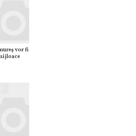
ureş vor fi
 mijloace