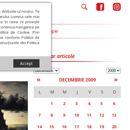
e Website-ul nostru. Te
iarului Lumina cele mai
ce în ceea ce privește
a continua navigarea pe
Opinii
Filantropie
iticii de Cookie. Prin
ie conform Politicii de
trucțiunile din Politica
Calendar articole
Accept
«
»
DECEMBRIE 2009
L
M
M
J
V
S
D
1
2
3
4
5
6
7
8
9
10
11
12
13
14
15
16
17
18
19
20