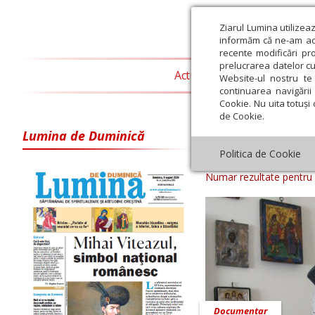
Ziarul Lumina utilizea
informăm că ne-am actu
recente modificări pr
prelucrarea datelor cu
Actualitate religioasă
T
Website-ul nostru te 
continuarea navigării 
Cookie. Nu uita totuși 
de Cookie.
Lumina de Duminică
Arhiva ziar Z
Politica de Cookie
Numar rezultate pentru
Documentar