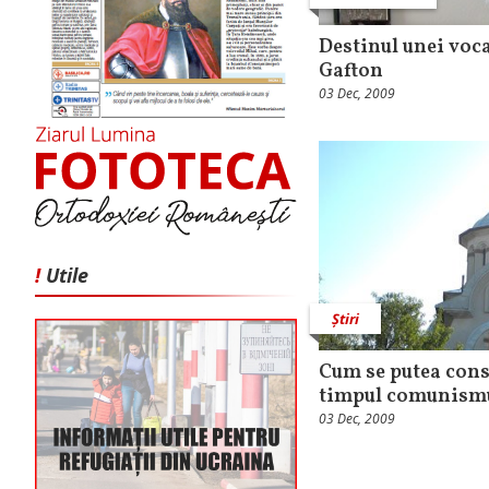
Destinul unei voca
Gafton
03 Dec, 2009
!
Utile
Știri
Cum se putea const
timpul comunism
03 Dec, 2009