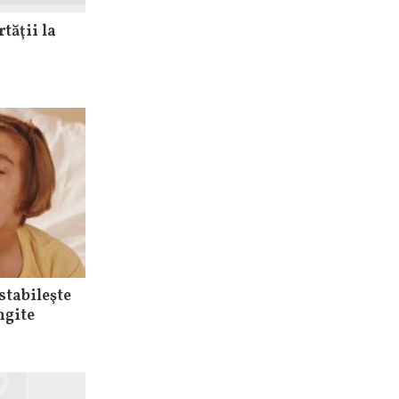
tăţii la
stabileşte
ngite