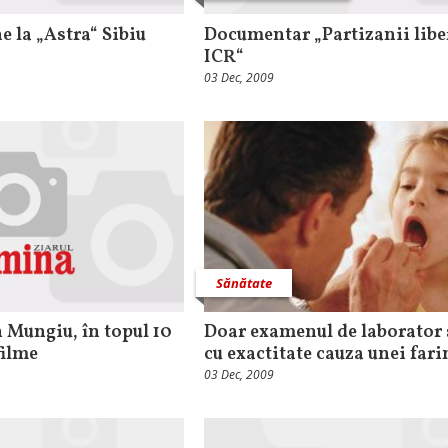
e la „Astra“ Sibiu
Documentar „Partizanii liber
ICR“
03 Dec, 2009
Sănătate
n Mungiu, în topul 10
Doar examenul de laborator 
filme
cu exactitate cauza unei fari
03 Dec, 2009