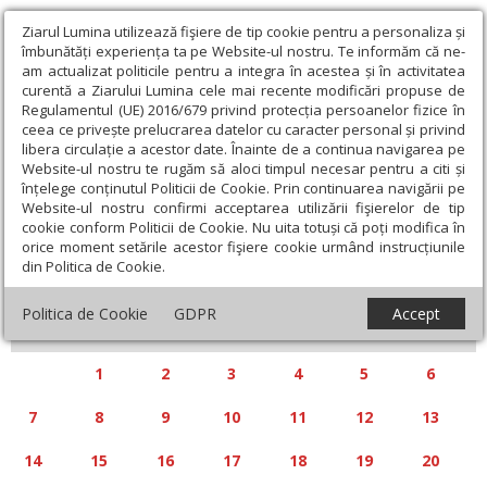
Ziarul Lumina utilizează fişiere de tip cookie pentru a personaliza și
îmbunătăți experiența ta pe Website-ul nostru. Te informăm că ne-
am actualizat politicile pentru a integra în acestea și în activitatea
curentă a Ziarului Lumina cele mai recente modificări propuse de
Regulamentul (UE) 2016/679 privind protecția persoanelor fizice în
ceea ce privește prelucrarea datelor cu caracter personal și privind
libera circulație a acestor date. Înainte de a continua navigarea pe
Website-ul nostru te rugăm să aloci timpul necesar pentru a citi și
Calendar articole
înțelege conținutul Politicii de Cookie. Prin continuarea navigării pe
Website-ul nostru confirmi acceptarea utilizării fişierelor de tip
cookie conform Politicii de Cookie. Nu uita totuși că poți modifica în
orice moment setările acestor fişiere cookie urmând instrucțiunile
din Politica de Cookie.
«
»
DECEMBRIE 2009
Politica de Cookie
GDPR
Accept
L
M
M
J
V
S
D
1
2
3
4
5
6
7
8
9
10
11
12
13
14
15
16
17
18
19
20