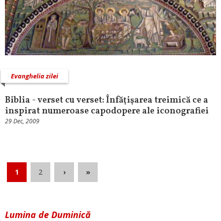
Evanghelia zilei
Biblia - verset cu verset: Înfăţişarea treimică ce a
inspirat numeroase capodopere ale iconografiei
29 Dec, 2009
1
2
›
»
Lumina de Duminică