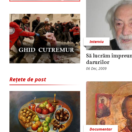
Interviu
Să lucrăm împreun
darurilor
06 Dec, 2009
Rețete de post
Documentar