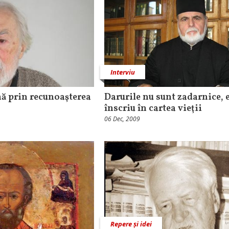
Interviu
ă prin recunoaşterea
Darurile nu sunt zadarnice, e
înscriu în cartea vieţii
06 Dec, 2009
Repere și idei