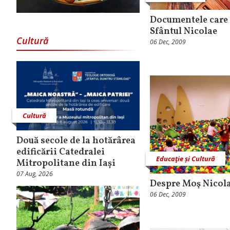
Documentele care 
Sfântul Nicolae
Cultură
06 Dec, 2009
Cultură
Două secole de la hotărârea
edificării Catedralei
Educaţie și Cultură
Mitropolitane din Iași
07 Aug, 2026
Despre Moş Nicolae
06 Dec, 2009