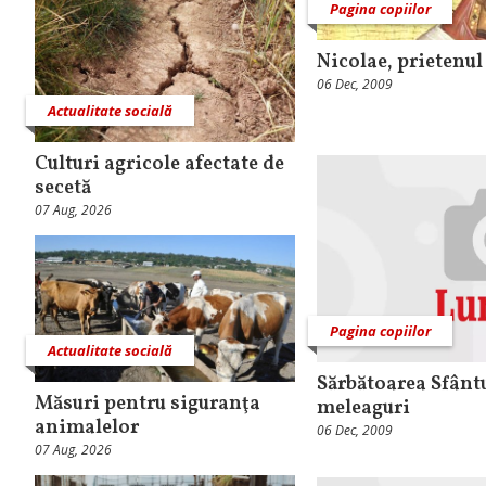
Pagina copiilor
Nicolae, prietenul
06 Dec, 2009
Actualitate socială
Culturi agricole afectate de
secetă
07 Aug, 2026
Pagina copiilor
Actualitate socială
Sărbătoarea Sfântu
Măsuri pentru siguranţa
meleaguri
animalelor
06 Dec, 2009
07 Aug, 2026