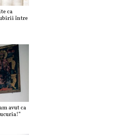
te ca
ubirii între
 am avut ca
bucuria!”