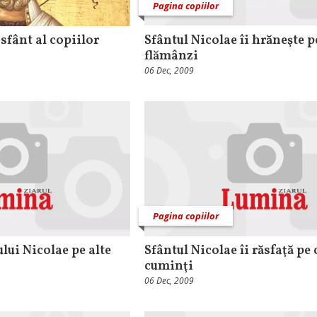
Pagina copiilor
 sfânt al copiilor
Sfântul Nicolae îi hrăneşte p
flămânzi
06 Dec, 2009
Pagina copiilor
lui Nicolae pe alte
Sfântul Nicolae îi răsfaţă pe 
cuminţi
06 Dec, 2009