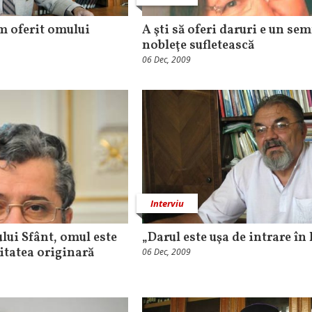
m oferit omului
A şti să oferi daruri e un se
nobleţe sufletească
06 Dec, 2009
Interviu
lui Sfânt, omul este
„Darul este uşa de intrare în 
itatea originară
06 Dec, 2009