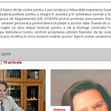
ză fişiere de tip cookie pentru a personaliza și îmbunătăți experiența ta p
alizat politicile pentru a integra în acestea și în activitatea curentă a Z
opuse de Regulamentul (UE) 2016/679 privind protecția persoanelor fizi
 caracter personal și privind libera circulație a acestor date. Înainte de 
eologie și spiritualitate
Educaţie și Cultură
Societate
rugăm să aloci timpul necesar pentru a citi și înțelege conținutul Pol
pe Website-ul nostru confirmi acceptarea utilizării fişierelor de tip cook
că poți modifica în orice moment setările acestor fişiere cookie urmând ins
iarul Lumina din 06 Decembrie 2009
GDPR
|
19 articole
Interviu