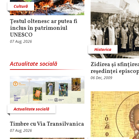
Cultură
Țestul oltenesc ar putea fi
inclus în patrimoniul
UNESCO
07 Aug, 2026
Historica
Actualitate socială
Zidirea şi sfinţire
reşedinţei episcop
06 Dec, 2009
Actualitate socială
Timbre cu Via Transilvanica
07 Aug, 2026