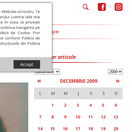
e Website-ul nostru. Te
iarului Lumina cele mai
ce în ceea ce privește
a continua navigarea pe
Opinii
Filantropie
iticii de Cookie. Prin
ie conform Politicii de
trucțiunile din Politica
Calendar articole
Accept
«
»
DECEMBRIE 2009
L
M
M
J
V
S
D
1
2
3
4
5
6
7
8
9
10
11
12
13
14
15
16
17
18
19
20