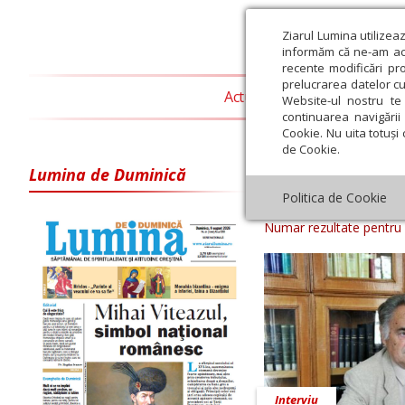
Ziarul Lumina utilizea
informăm că ne-am actu
recente modificări pr
prelucrarea datelor cu
Actualitate religioasă
T
Website-ul nostru te 
continuarea navigării 
Cookie. Nu uita totuși 
de Cookie.
Lumina de Duminică
Arhiva ziar Z
Politica de Cookie
Numar rezultate pentru
Interviu