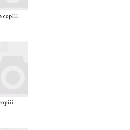
e copiii
copiii