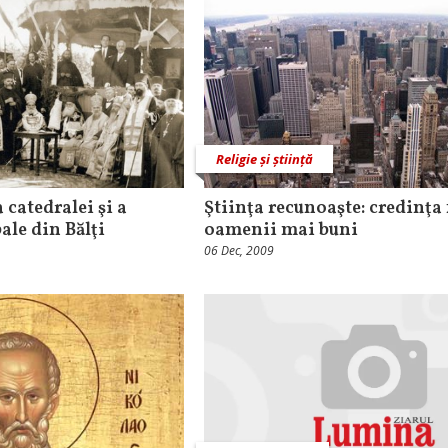
Religie și știință
a catedralei şi a
Ştiinţa recunoaşte: credinţa 
ale din Bălţi
oamenii mai buni
06 Dec, 2009