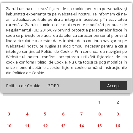
Ziarul Lumina utilizează fişiere de tip cookie pentru a personaliza și
îmbunătăți experiența ta pe Website-ul nostru. Te informăm că ne-
am actualizat politicile pentru a integra în acestea și în activitatea
curentă a Ziarului Lumina cele mai recente modificări propuse de
Regulamentul (UE) 2016/679 privind protecția persoanelor fizice în
ceea ce privește prelucrarea datelor cu caracter personal și privind
libera circulație a acestor date. Înainte de a continua navigarea pe
Website-ul nostru te rugăm să aloci timpul necesar pentru a citi și
Calendar articole
înțelege conținutul Politicii de Cookie. Prin continuarea navigării pe
Website-ul nostru confirmi acceptarea utilizării fişierelor de tip
cookie conform Politicii de Cookie. Nu uita totuși că poți modifica în
orice moment setările acestor fişiere cookie urmând instrucțiunile
din Politica de Cookie.
«
»
MARTIE 2025
Politica de Cookie
GDPR
Accept
L
M
M
J
V
S
D
1
2
3
4
5
6
7
8
9
10
11
12
13
14
15
16