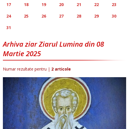
17
18
19
20
21
22
23
24
25
26
27
28
29
30
31
Arhiva ziar Ziarul Lumina din 08
Martie 2025
Numar rezultate pentru
|
2 articole