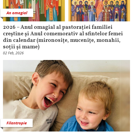
An omagial
2026 – Anul omagial al pastorației familiei
creștine și Anul comemorativ al sfintelor femei
din calendar (mironosițe, mucenițe, monahii,
soții și mame)
02 Feb, 2026
Filantropie