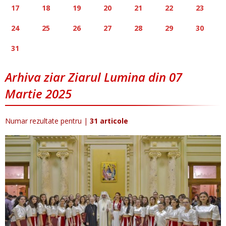
17
18
19
20
21
22
23
24
25
26
27
28
29
30
31
Arhiva ziar Ziarul Lumina din 07
Martie 2025
Numar rezultate pentru
|
31 articole