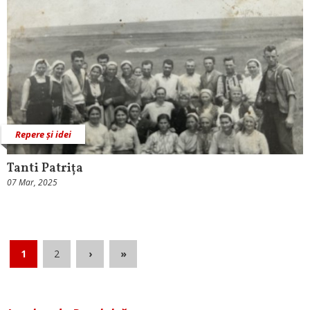
Repere și idei
Tanti Patrița
07 Mar, 2025
1
2
›
»