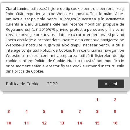
Ziarul Lumina utilizează fişiere de tip cookie pentru a personaliza și
îmbunătăți experiența ta pe Website-ul nostru. Te informăm că ne-
am actualizat politicile pentru a integra în acestea și în activitatea
curentă a Ziarului Lumina cele mai recente modificări propuse de
Regulamentul (UE) 2016/679 privind protecția persoanelor fizice în
ceea ce privește prelucrarea datelor cu caracter personal și privind
libera circulație a acestor date. Înainte de a continua navigarea pe
Website-ul nostru te rugăm să aloci timpul necesar pentru a citi și
Calendar articole
înțelege conținutul Politicii de Cookie. Prin continuarea navigării pe
Website-ul nostru confirmi acceptarea utilizării fişierelor de tip
cookie conform Politicii de Cookie. Nu uita totuși că poți modifica în
orice moment setările acestor fişiere cookie urmând instrucțiunile
din Politica de Cookie.
«
»
MARTIE 2025
Politica de Cookie
GDPR
Accept
L
M
M
J
V
S
D
1
2
3
4
5
6
7
8
9
10
11
12
13
14
15
16