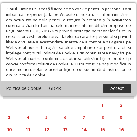
Ziarul Lumina utilizează fişiere de tip cookie pentru a personaliza și
îmbunătăți experiența ta pe Website-ul nostru. Te informăm că ne-
am actualizat politicile pentru a integra în acestea și în activitatea
curentă a Ziarului Lumina cele mai recente modificări propuse de
Regulamentul (UE) 2016/679 privind protecția persoanelor fizice în
ceea ce privește prelucrarea datelor cu caracter personal și privind
libera circulație a acestor date. Înainte de a continua navigarea pe
Website-ul nostru te rugăm să aloci timpul necesar pentru a citi și
Calendar articole
înțelege conținutul Politicii de Cookie. Prin continuarea navigării pe
Website-ul nostru confirmi acceptarea utilizării fişierelor de tip
cookie conform Politicii de Cookie. Nu uita totuși că poți modifica în
orice moment setările acestor fişiere cookie urmând instrucțiunile
din Politica de Cookie.
«
»
MARTIE 2025
Politica de Cookie
GDPR
Accept
L
M
M
J
V
S
D
1
2
3
4
5
6
7
8
9
10
11
12
13
14
15
16