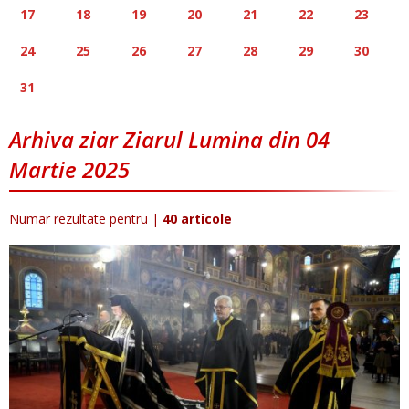
17
18
19
20
21
22
23
24
25
26
27
28
29
30
31
Arhiva ziar Ziarul Lumina din 04
Martie 2025
Numar rezultate pentru
|
40 articole