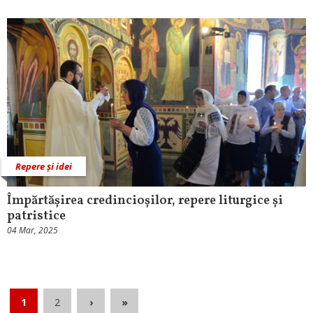
Repere și idei
Împărtășirea credincioșilor, repere liturgice și
patristice
04 Mar, 2025
1
2
›
»