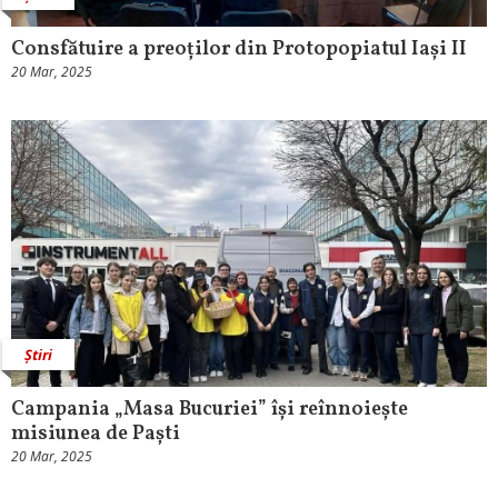
Consfătuire a preoților din Protopopiatul Iași II
20 Mar, 2025
Știri
Campania „Masa Bucuriei” își reînnoiește
misiunea de Paști
20 Mar, 2025