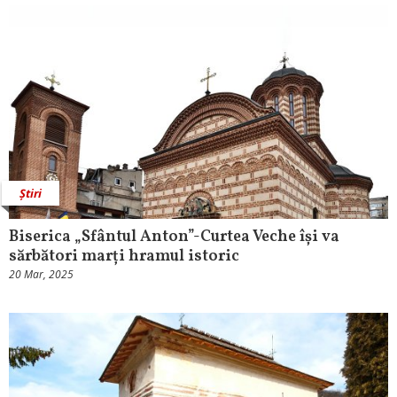
Știri
Biserica „Sfântul Anton”-Curtea Veche își va
sărbători marți hramul istoric
20 Mar, 2025