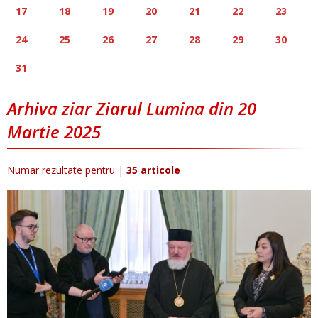
17
18
19
20
21
22
23
24
25
26
27
28
29
30
31
Arhiva ziar Ziarul Lumina din 20
Martie 2025
Numar rezultate pentru
|
35 articole