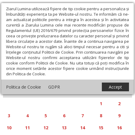
Ziarul Lumina utilizează fişiere de tip cookie pentru a personaliza și
îmbunătăți experiența ta pe Website-ul nostru. Te informăm că ne-
am actualizat politicile pentru a integra în acestea și în activitatea
curentă a Ziarului Lumina cele mai recente modificări propuse de
Regulamentul (UE) 2016/679 privind protecția persoanelor fizice în
ceea ce privește prelucrarea datelor cu caracter personal și privind
libera circulație a acestor date. Înainte de a continua navigarea pe
Website-ul nostru te rugăm să aloci timpul necesar pentru a citi și
Calendar articole
înțelege conținutul Politicii de Cookie. Prin continuarea navigării pe
Website-ul nostru confirmi acceptarea utilizării fişierelor de tip
cookie conform Politicii de Cookie. Nu uita totuși că poți modifica în
orice moment setările acestor fişiere cookie urmând instrucțiunile
din Politica de Cookie.
«
»
MARTIE 2025
Politica de Cookie
GDPR
Accept
L
M
M
J
V
S
D
1
2
3
4
5
6
7
8
9
10
11
12
13
14
15
16