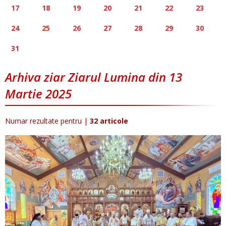
17
18
19
20
21
22
23
24
25
26
27
28
29
30
31
Arhiva ziar Ziarul Lumina din 13
Martie 2025
Numar rezultate pentru
|
32 articole