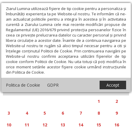
Ziarul Lumina utilizează fişiere de tip cookie pentru a personaliza și
îmbunătăți experiența ta pe Website-ul nostru. Te informăm că ne-
am actualizat politicile pentru a integra în acestea și în activitatea
curentă a Ziarului Lumina cele mai recente modificări propuse de
Regulamentul (UE) 2016/679 privind protecția persoanelor fizice în
ceea ce privește prelucrarea datelor cu caracter personal și privind
libera circulație a acestor date. Înainte de a continua navigarea pe
Website-ul nostru te rugăm să aloci timpul necesar pentru a citi și
Calendar articole
înțelege conținutul Politicii de Cookie. Prin continuarea navigării pe
Website-ul nostru confirmi acceptarea utilizării fişierelor de tip
cookie conform Politicii de Cookie. Nu uita totuși că poți modifica în
orice moment setările acestor fişiere cookie urmând instrucțiunile
din Politica de Cookie.
«
»
MARTIE 2025
Politica de Cookie
GDPR
Accept
L
M
M
J
V
S
D
1
2
3
4
5
6
7
8
9
10
11
12
13
14
15
16