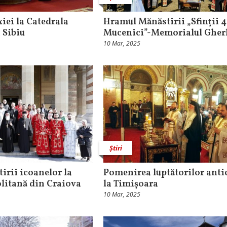
ei la Catedrala
Hramul Mănăstirii „Sfinții 
 Sibiu
Mucenici”-Memorialul Gher
10 Mar, 2025
Știri
tirii icoanelor la
Pomenirea luptătorilor ant
litană din Craiova
la Timișoara
10 Mar, 2025