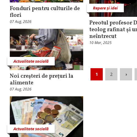
Fonduri pentru culturile de
Repere și idei
flori
07 Aug, 2026
Preotul profesor 
teolog rafinat și 
neîntrecut
10 Mar, 2025
Actualitate socială
1
2
›
Noi creşteri de preţuri la
alimente
07 Aug, 2026
Actualitate socială