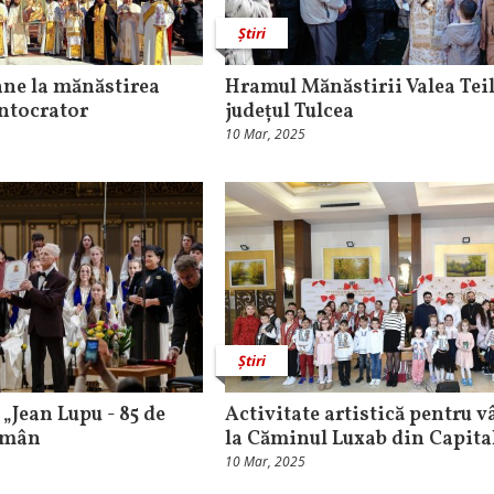
Știri
ane la mănăstirea
Hramul Mănăstirii Valea Tei
ntocrator
județul Tulcea
10 Mar, 2025
Știri
„Jean Lupu - 85 de
Activitate artistică pentru v
Român
la Căminul Luxab din Capita
10 Mar, 2025