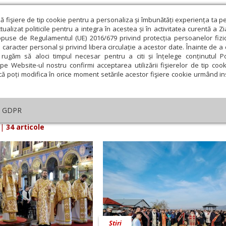
ză fişiere de tip cookie pentru a personaliza și îmbunătăți experiența ta p
alizat politicile pentru a integra în acestea și în activitatea curentă a Z
opuse de Regulamentul (UE) 2016/679 privind protecția persoanelor fizi
 caracter personal și privind libera circulație a acestor date. Înainte de 
eologie și spiritualitate
Educaţie și Cultură
Societate
rugăm să aloci timpul necesar pentru a citi și înțelege conținutul Pol
pe Website-ul nostru confirmi acceptarea utilizării fişierelor de tip cook
că poți modifica în orice moment setările acestor fişiere cookie urmând ins
arul Lumina din 10 Martie 2025
GDPR
|
34 articole
Știri