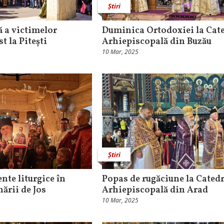
Știri
 a victimelor
Duminica Ortodoxiei la Cat
 la Pitești
Arhiepiscopală din Buzău
10 Mar, 2025
Știri
nte liturgice în
Popas de rugăciune la Cated
ării de Jos
Arhiepiscopală din Arad
10 Mar, 2025