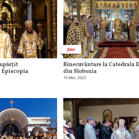
Știri
mpărțit
Binecuvântare la Catedrala 
n Episcopia
din Slobozia
10 Mar, 2025