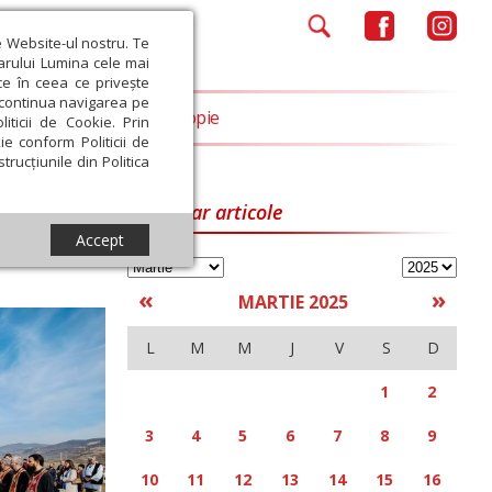
e Website-ul nostru. Te
iarului Lumina cele mai
ce în ceea ce privește
a continua navigarea pe
Opinii
Filantropie
iticii de Cookie. Prin
ie conform Politicii de
trucțiunile din Politica
Calendar articole
Accept
«
»
MARTIE 2025
L
M
M
J
V
S
D
1
2
3
4
5
6
7
8
9
10
11
12
13
14
15
16