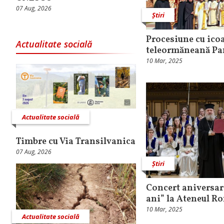
07 Aug, 2026
Știri
Procesiune cu ico
Actualitate socială
teleormăneană Pa
10 Mar, 2025
Actualitate socială
Timbre cu Via Transilvanica
07 Aug, 2026
Știri
Concert aniversar 
ani” la Ateneul 
10 Mar, 2025
Actualitate socială