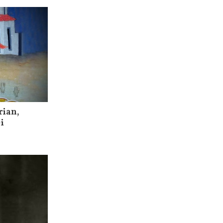
rian,
i