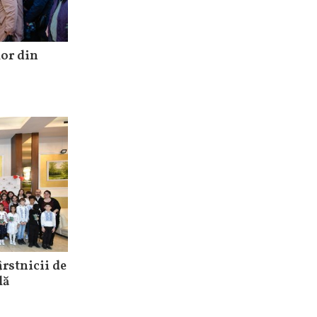
lor din
ârstnicii de
lă