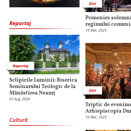
Știri
Pomenire solemnă
Reportaj
regimului comunist
10 Mar, 2025
Reportaj
Sclipirile Luminii: Biserica
Seminarului Teologic de la
Știri
Mănăstirea Neamț
07 Aug, 2026
Triptic de evenime
Arhiepiscopia Dun
10 Mar, 2025
Cultură