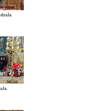
edrala
rala