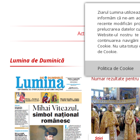
Ziarul Lumina utilizea
informăm că ne-am actu
recente modificări pr
prelucrarea datelor cu
Actualitate religioasă
T
Website-ul nostru te 
continuarea navigării 
Cookie. Nu uita totuși 
de Cookie.
Lumina de Duminică
Arhiva ziar Zi
Politica de Cookie
Numar rezultate pentru
Știri