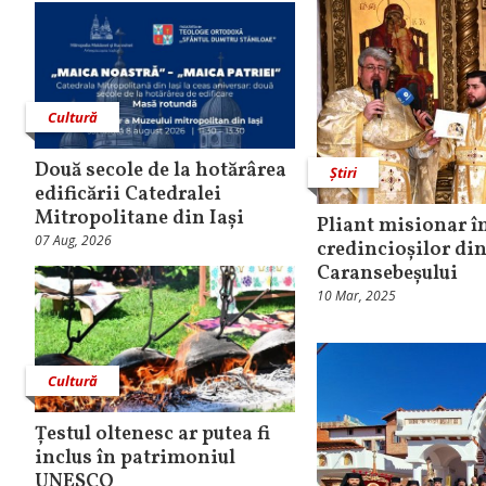
Cultură
Două secole de la hotărârea
Știri
edificării Catedralei
Mitropolitane din Iași
Pliant misionar î
07 Aug, 2026
credincioșilor di
Caransebeșului
10 Mar, 2025
Cultură
Țestul oltenesc ar putea fi
inclus în patrimoniul
UNESCO