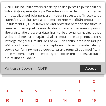
Ziarul Lumina utilizează fişiere de tip cookie pentru a personaliza și
îmbunătăți experiența ta pe Website-ul nostru. Te informăm că ne-
am actualizat politicile pentru a integra în acestea și în activitatea
curentă a Ziarului Lumina cele mai recente modificări propuse de
Regulamentul (UE) 2016/679 privind protecția persoanelor fizice în
ceea ce privește prelucrarea datelor cu caracter personal și privind
libera circulație a acestor date. Înainte de a continua navigarea pe
Website-ul nostru te rugăm să aloci timpul necesar pentru a citi și
Calendar articole
înțelege conținutul Politicii de Cookie. Prin continuarea navigării pe
Website-ul nostru confirmi acceptarea utilizării fişierelor de tip
cookie conform Politicii de Cookie. Nu uita totuși că poți modifica în
orice moment setările acestor fişiere cookie urmând instrucțiunile
din Politica de Cookie.
«
»
MARTIE 2025
Politica de Cookie
GDPR
Accept
L
M
M
J
V
S
D
1
2
3
4
5
6
7
8
9
10
11
12
13
14
15
16