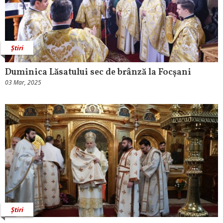
Știri
Duminica Lăsatului sec de brânză la Focșani
03 Mar, 2025
Știri