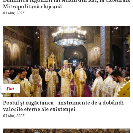
Duminica Izgonirii lui Adam din Rai, la Catedrala
Mitropolitană clujeană
03 Mar, 2025
Știri
Postul și rugăciunea - instrumente de a dobândi
valorile eterne ale existenței
03 Mar, 2025