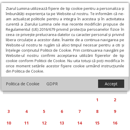
Ziarul Lumina utilizează fişiere de tip cookie pentru a personaliza și
îmbunătăți experiența ta pe Website-ul nostru. Te informăm că ne-
am actualizat politicile pentru a integra în acestea și în activitatea
curentă a Ziarului Lumina cele mai recente modificări propuse de
Regulamentul (UE) 2016/679 privind protecția persoanelor fizice în
ceea ce privește prelucrarea datelor cu caracter personal și privind
libera circulație a acestor date. Înainte de a continua navigarea pe
Website-ul nostru te rugăm să aloci timpul necesar pentru a citi și
Calendar articole
înțelege conținutul Politicii de Cookie. Prin continuarea navigării pe
Website-ul nostru confirmi acceptarea utilizării fişierelor de tip
cookie conform Politicii de Cookie. Nu uita totuși că poți modifica în
orice moment setările acestor fişiere cookie urmând instrucțiunile
din Politica de Cookie.
«
»
MARTIE 2025
Politica de Cookie
GDPR
Accept
L
M
M
J
V
S
D
1
2
3
4
5
6
7
8
9
10
11
12
13
14
15
16