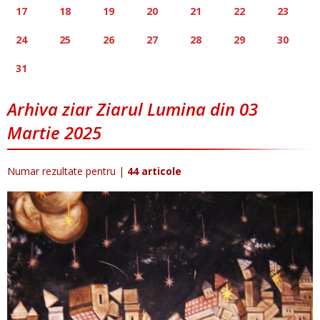
17
18
19
20
21
22
23
24
25
26
27
28
29
30
31
Arhiva ziar Ziarul Lumina din 03
Martie 2025
Numar rezultate pentru
|
44 articole