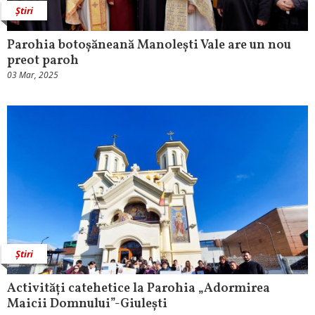
Știri
Parohia botoșăneană Manolești Vale are un nou
preot paroh
03 Mar, 2025
Știri
Activități catehetice la Parohia „Adormirea
Maicii Domnului”-Giulești