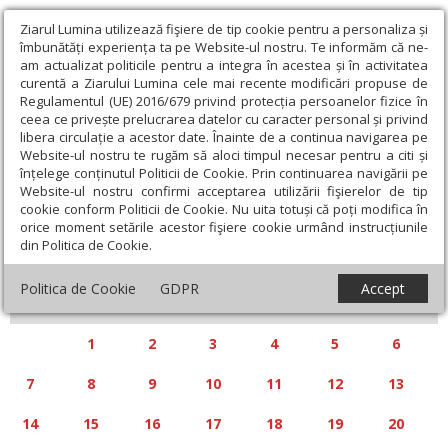
Ziarul Lumina utilizează fişiere de tip cookie pentru a personaliza și
îmbunătăți experiența ta pe Website-ul nostru. Te informăm că ne-
am actualizat politicile pentru a integra în acestea și în activitatea
curentă a Ziarului Lumina cele mai recente modificări propuse de
Regulamentul (UE) 2016/679 privind protecția persoanelor fizice în
ceea ce privește prelucrarea datelor cu caracter personal și privind
libera circulație a acestor date. Înainte de a continua navigarea pe
Website-ul nostru te rugăm să aloci timpul necesar pentru a citi și
Calendar articole
înțelege conținutul Politicii de Cookie. Prin continuarea navigării pe
Website-ul nostru confirmi acceptarea utilizării fişierelor de tip
cookie conform Politicii de Cookie. Nu uita totuși că poți modifica în
orice moment setările acestor fişiere cookie urmând instrucțiunile
din Politica de Cookie.
«
»
APRILIE 2025
Politica de Cookie
GDPR
Accept
L
M
M
J
V
S
D
1
2
3
4
5
6
7
8
9
10
11
12
13
14
15
16
17
18
19
20