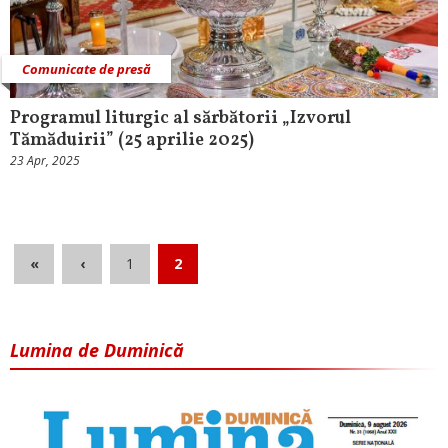
Comunicate de presă
Programul liturgic al sărbătorii „Izvorul
Tămăduirii” (25 aprilie 2025)
23 Apr, 2025
«
‹
1
2
Lumina de Duminică