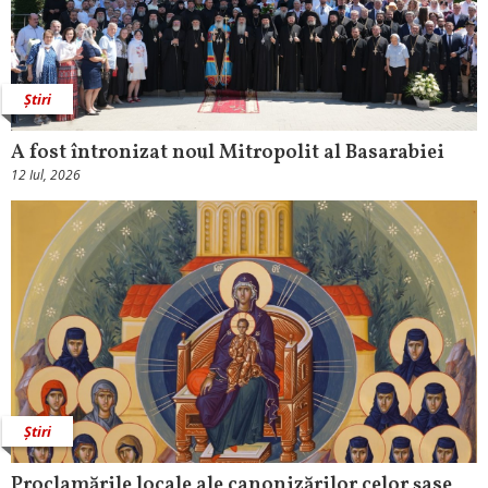
Știri
A fost întronizat noul Mitropolit al Basarabiei
12 Iul, 2026
Știri
Proclamările locale ale canonizărilor celor șase