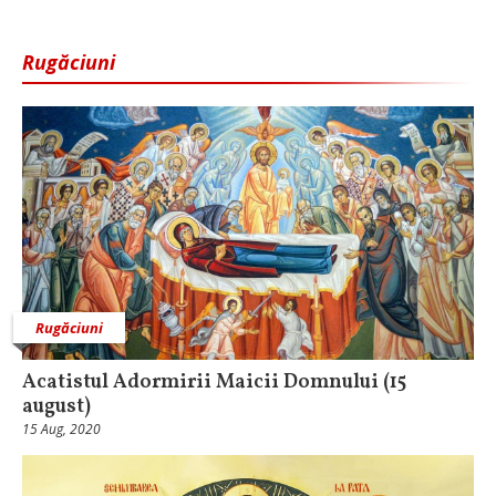
Rugăciuni
Rugăciuni
Acatistul Adormirii Maicii Domnului (15
august)
15 Aug, 2020