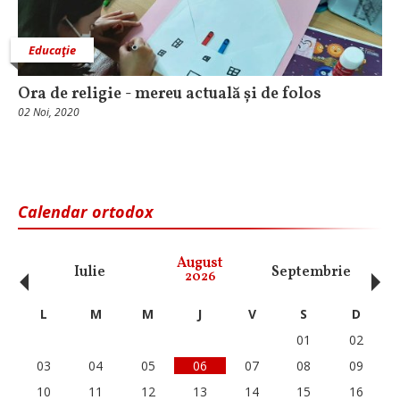
Educaţie
Ora de religie - mereu actuală și de folos
02 Noi, 2020
Calendar ortodox
‹
›
August
Iulie
Septembrie
O
2026
L
M
M
J
V
S
D
01
02
03
04
05
06
07
08
09
10
11
12
13
14
15
16