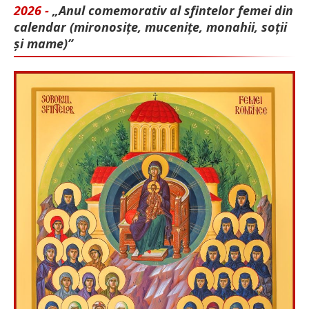
2026 -
„Anul comemorativ al sfintelor femei din
calendar (mironosițe, mu­cenițe, monahii, soții
și mame)”