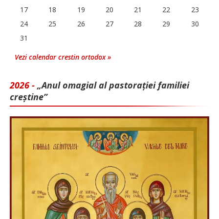
17
18
19
20
21
22
23
24
25
26
27
28
29
30
31
Vezi calendar crestin ortodox »
2026 -
„Anul omagial al pastorației familiei
creștine”