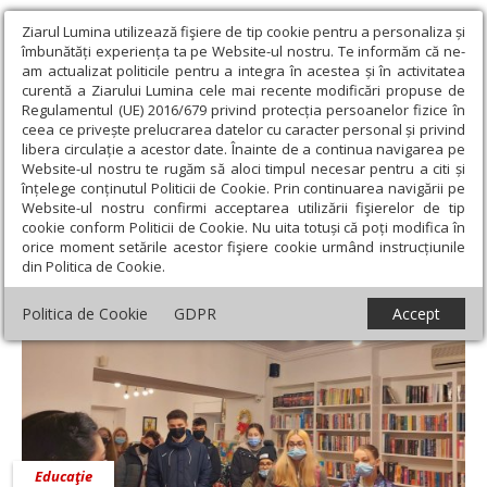
Ziarul Lumina utilizează fişiere de tip cookie pentru a personaliza și
îmbunătăți experiența ta pe Website-ul nostru. Te informăm că ne-
am actualizat politicile pentru a integra în acestea și în activitatea
curentă a Ziarului Lumina cele mai recente modificări propuse de
Regulamentul (UE) 2016/679 privind protecția persoanelor fizice în
ceea ce privește prelucrarea datelor cu caracter personal și privind
libera circulație a acestor date. Înainte de a continua navigarea pe
Website-ul nostru te rugăm să aloci timpul necesar pentru a citi și
Ziarul Lumina
›
Prof. Ştefania Ciungu
înțelege conținutul Politicii de Cookie. Prin continuarea navigării pe
Prof. Ştefania Ciungu
Website-ul nostru confirmi acceptarea utilizării fişierelor de tip
cookie conform Politicii de Cookie. Nu uita totuși că poți modifica în
orice moment setările acestor fişiere cookie urmând instrucțiunile
din Politica de Cookie.
Politica de Cookie
GDPR
Accept
Educaţie