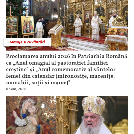
Mesaje și cuvântări
Proclamarea anului 2026 în Patriarhia Română
ca „Anul omagial al pastorației familiei
creștine” și „Anul comemorativ al sfintelor
femei din calendar (mironosițe, mucenițe,
monahii, soții și mame)”
01 Ian, 2026