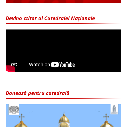
Devino ctitor al Catedralei Naţionale
Donează pentru catedrală