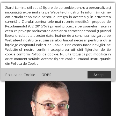
Ziarul Lumina utilizează fişiere de tip cookie pentru a personaliza și
îmbunătăți experiența ta pe Website-ul nostru. Te informăm că ne-
am actualizat politicile pentru a integra în acestea și în activitatea
curentă a Ziarului Lumina cele mai recente modificări propuse de
Regulamentul (UE) 2016/679 privind protecția persoanelor fizice în
ceea ce privește prelucrarea datelor cu caracter personal și privind
libera circulație a acestor date. Înainte de a continua navigarea pe
Website-ul nostru te rugăm să aloci timpul necesar pentru a citi și
Ziarul Lumina
›
Lumina de Duminică, Nr. 49 (931), Anul XIX 10-12-
înțelege conținutul Politicii de Cookie. Prin continuarea navigării pe
2023
Website-ul nostru confirmi acceptarea utilizării fişierelor de tip
Lumina de Duminică, Nr. 49 (931),
cookie conform Politicii de Cookie. Nu uita totuși că poți modifica în
orice moment setările acestor fişiere cookie urmând instrucțiunile
Anul XIX 10-12-2023
din Politica de Cookie.
Politica de Cookie
GDPR
Accept