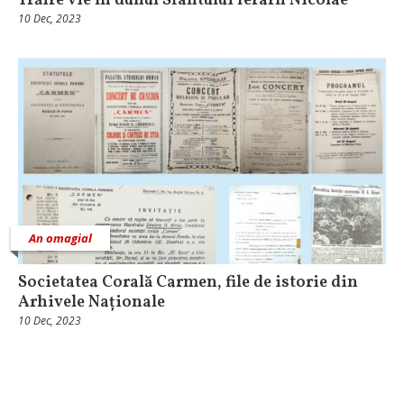
Trăire vie în duhul Sfântului Ierarh Nicolae
10 Dec, 2023
An omagial
Societatea Corală Carmen, file de istorie din
Arhivele Naționale
10 Dec, 2023