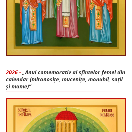
2026 -
„Anul comemorativ al sfintelor femei din
calendar (mironosițe, mu­cenițe, monahii, soții
și mame)”