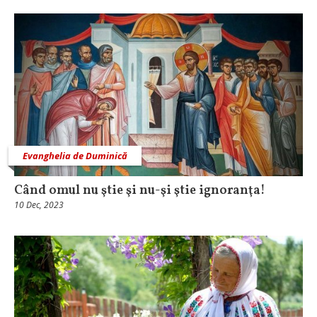
Evanghelia de Duminică
Când omul nu ştie şi nu-şi ştie ignoranţa!
10 Dec, 2023