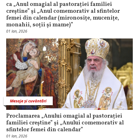
ca „Anul omagial al pastorației familiei
creștine” și „Anul comemorativ al sfintelor
femei din calendar (mironosițe, mucenițe,
monahii, soții și mame)”
01 Ian, 2026
Mesaje și cuvântări
Proclamarea „Anului omagial al pastorației
familiei creștine” și „Anului comemorativ al
sfintelor femei din calendar”
01 Ian, 2026