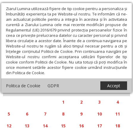
Ziarul Lumina utilizează fişiere de tip cookie pentru a personaliza și
îmbunătăți experiența ta pe Website-ul nostru. Te informăm că ne-
am actualizat politicile pentru a integra în acestea și în activitatea
curentă a Ziarului Lumina cele mai recente modificări propuse de
Regulamentul (UE) 2016/679 privind protecția persoanelor fizice în
ceea ce privește prelucrarea datelor cu caracter personal și privind
libera circulație a acestor date. Înainte de a continua navigarea pe
Website-ul nostru te rugăm să aloci timpul necesar pentru a citi și
Calendar articole
înțelege conținutul Politicii de Cookie. Prin continuarea navigării pe
Website-ul nostru confirmi acceptarea utilizării fişierelor de tip
cookie conform Politicii de Cookie. Nu uita totuși că poți modifica în
orice moment setările acestor fişiere cookie urmând instrucțiunile
din Politica de Cookie.
«
»
MAI 2025
Politica de Cookie
GDPR
Accept
L
M
M
J
V
S
D
1
2
3
4
5
6
7
8
9
10
11
12
13
14
15
16
17
18