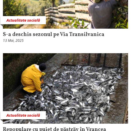
Actualitate socială
S-a deschis sezonul pe Via Transilvanica
13 Mai, 2025
Actualitate socială
Repopulare cu puiet de păstrăv în Vrancea