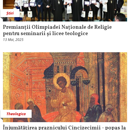
Știri
Premianții Olimpiadei Naționale de Religie
pentru seminarii și licee teologice
13 Mai, 2025
Theologica
Înjumătățirea praznicului Cincizecimii - popas la