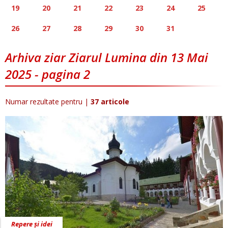
19
20
21
22
23
24
25
26
27
28
29
30
31
Arhiva ziar Ziarul Lumina din 13 Mai
2025 - pagina 2
Numar rezultate pentru
|
37 articole
Repere și idei