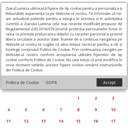
Ziarul Lumina utilizează fişiere de tip cookie pentru a personaliza și
îmbunătăți experiența ta pe Website-ul nostru. Te informăm că ne-
am actualizat politicile pentru a integra în acestea și în activitatea
curentă a Ziarului Lumina cele mai recente modificări propuse de
Regulamentul (UE) 2016/679 privind protecția persoanelor fizice în
ceea ce privește prelucrarea datelor cu caracter personal și privind
libera circulație a acestor date. Înainte de a continua navigarea pe
Website-ul nostru te rugăm să aloci timpul necesar pentru a citi și
Calendar articole
înțelege conținutul Politicii de Cookie. Prin continuarea navigării pe
Website-ul nostru confirmi acceptarea utilizării fişierelor de tip
cookie conform Politicii de Cookie. Nu uita totuși că poți modifica în
orice moment setările acestor fişiere cookie urmând instrucțiunile
din Politica de Cookie.
«
»
MAI 2026
Politica de Cookie
GDPR
Accept
L
M
M
J
V
S
D
1
2
3
4
5
6
7
8
9
10
11
12
13
14
15
16
17