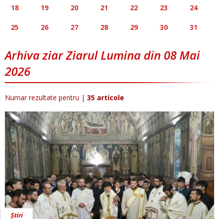
18
19
20
21
22
23
24
25
26
27
28
29
30
31
Arhiva ziar Ziarul Lumina din 08 Mai
2026
Numar rezultate pentru
|
35 articole
Știri