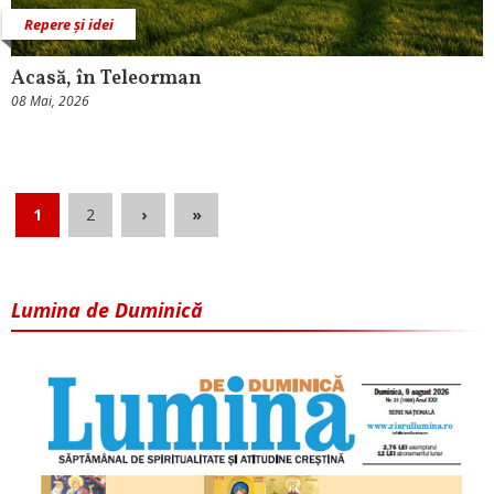
Repere și idei
Acasă, în Teleorman
08 Mai, 2026
1
2
›
»
Lumina de Duminică