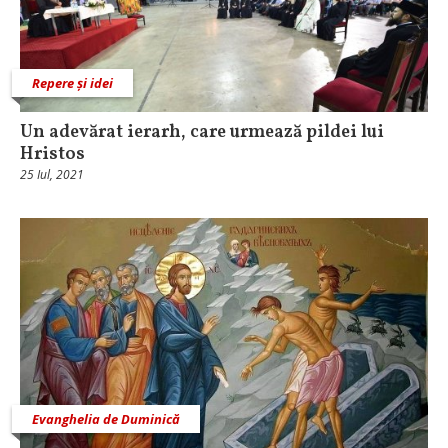
Repere și idei
Un adevărat ierarh, care urmează pildei lui
Hristos
25 Iul, 2021
Evanghelia de Duminică