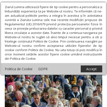
Ziarul Lumina utilizează fişiere de tip cookie pentru a personaliza și
îmbunătăți experiența ta pe Website-ul nostru. Te informăm că ne-
am actualizat politicile pentru a integra în acestea și în activitatea
curentă a Ziarului Lumina cele mai recente modificări propuse de
Regulamentul (UE) 2016/679 privind protecția persoanelor fizice în
ceea ce privește prelucrarea datelor cu caracter personal și privind
libera circulație a acestor date. Înainte de a continua navigarea pe
Website-ul nostru te rugăm să aloci timpul necesar pentru a citi și
Ziarul Lumina
›
Lumina de Duminică, Nr. 29 (809), Anul XVII, 25-07-
înțelege conținutul Politicii de Cookie. Prin continuarea navigării pe
2021
Website-ul nostru confirmi acceptarea utilizării fişierelor de tip
Lumina de Duminică, Nr. 29 (809),
cookie conform Politicii de Cookie. Nu uita totuși că poți modifica în
orice moment setările acestor fişiere cookie urmând instrucțiunile
Anul XVII, 25-07-2021
din Politica de Cookie.
Politica de Cookie
GDPR
Accept