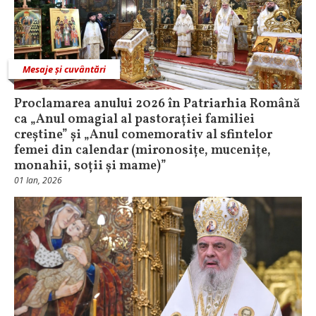
Mesaje și cuvântări
Proclamarea anului 2026 în Patriarhia Română
ca „Anul omagial al pastorației familiei
creștine” și „Anul comemorativ al sfintelor
femei din calendar (mironosițe, mucenițe,
monahii, soții și mame)”
01 Ian, 2026