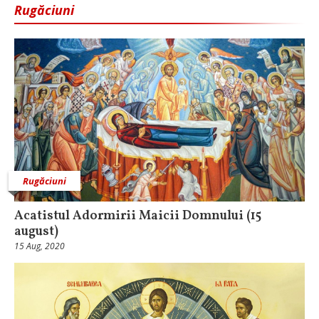
Rugăciuni
Rugăciuni
Acatistul Adormirii Maicii Domnului (15
august)
15 Aug, 2020