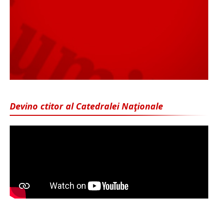
Devino ctitor al Catedralei Naţionale