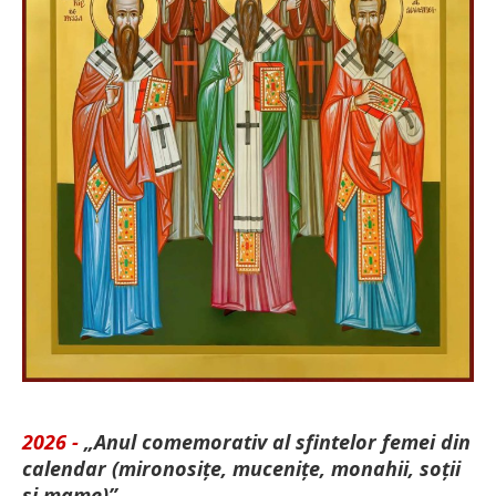
2026 -
„Anul comemorativ al sfintelor femei din
calendar (mironosițe, mu­cenițe, monahii, soții
și mame)”