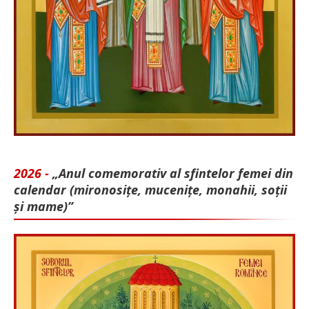
2026 -
„Anul comemorativ al sfintelor femei din
calendar (mironosițe, mu­cenițe, monahii, soții
și mame)”