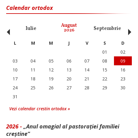
Calendar ortodox
‹
›
August
Iulie
Septembrie
O
2026
L
M
M
J
V
S
D
01
02
03
04
05
06
07
08
09
10
11
12
13
14
15
16
17
18
19
20
21
22
23
24
25
26
27
28
29
30
31
Vezi calendar crestin ortodox »
2026 -
„Anul omagial al pastorației familiei
creștine”