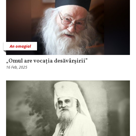
An omagial
„Omul are vocația desăvârșirii”
16 Feb, 2025