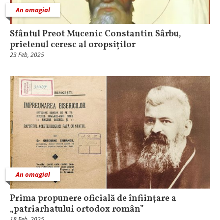
An omagial
Sfântul Preot Mucenic Constantin Sârbu,
prietenul ceresc al oropsiților
23 Feb, 2025
An omagial
Prima propunere oficială de înfiinţare a
„patriarhatului ortodox român”
18 Feb, 2025