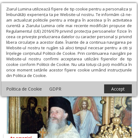
Ziarul Lumina utilizează fişiere de tip cookie pentru a personaliza și
îmbunătăți experiența ta pe Website-ul nostru. Te informăm că ne-
am actualizat politicile pentru a integra în acestea și în activitatea
curentă a Ziarului Lumina cele mai recente modificări propuse de
Regulamentul (UE) 2016/679 privind protecția persoanelor fizice în
ceea ce privește prelucrarea datelor cu caracter personal și privind
libera circulație a acestor date. Înainte de a continua navigarea pe
Website-ul nostru te rugăm să aloci timpul necesar pentru a citi și
Ziarul Lumina
›
Actualitate religioasă
›
An omagial
înțelege conținutul Politicii de Cookie. Prin continuarea navigării pe
Website-ul nostru confirmi acceptarea utilizării fişierelor de tip
An omagial
cookie conform Politicii de Cookie. Nu uita totuși că poți modifica în
orice moment setările acestor fişiere cookie urmând instrucțiunile
din Politica de Cookie.
Politica de Cookie
GDPR
Accept
An omagial