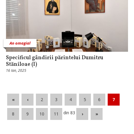
An omagial
Specificul gândirii părintelui Dumitru
Stăniloae (I)
16 Ian, 2025
«
‹
2
3
4
5
6
7
din 83
8
9
10
11
›
»