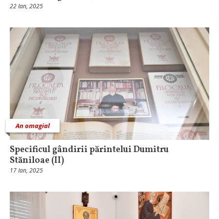
22 Ian, 2025
An omagial
Specificul gândirii părintelui Dumitru
Stăniloae (II)
17 Ian, 2025