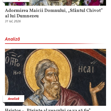
Adormirea Maicii Domnului, „Sfântul Chivot”
al lui Dumnezeu
31 Iul, 2026
Analiză
Analiză
Hristos - „Părinte al veacului ce va să fie”