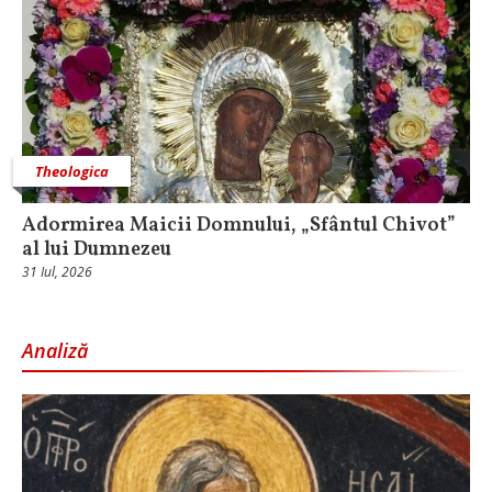
Theologica
Adormirea Maicii Domnului, „Sfântul Chivot”
al lui Dumnezeu
31 Iul, 2026
Analiză