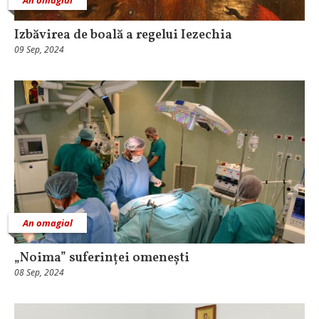
Izbăvirea de boală a regelui Iezechia
09 Sep, 2024
An omagial
„Noima” suferinței omenești
08 Sep, 2024