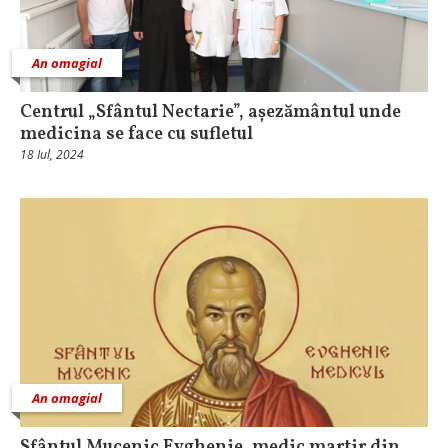
An omagial
Centrul „Sfântul Nectarie”, așezământul unde
medicina se face cu sufletul
18 Iul, 2024
An omagial
Sfântul Mucenic Evghenie, medic martir din