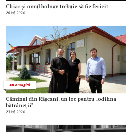
Chiar și omul bolnav trebuie să fie fericit
26 Iul, 2024
An omagial
Căminul din Rășcani, un loc pentru „odihna
bătrâneții”
23 Iul, 2024