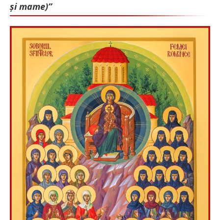
și mame)”