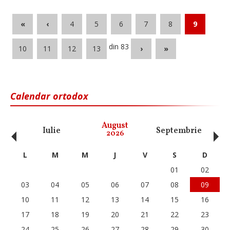
«
‹
4
5
6
7
8
9
din 83
10
11
12
13
›
»
Calendar ortodox
‹
›
August
Iulie
Septembrie
O
2026
L
M
M
J
V
S
D
01
02
03
04
05
06
07
08
09
10
11
12
13
14
15
16
17
18
19
20
21
22
23
24
25
26
27
28
29
30