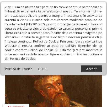
Ziarul Lumina utilizează fişiere de tip cookie pentru a personaliza și
îmbunătăți experiența ta pe Website-ul nostru. Te informăm că ne-
am actualizat politicile pentru a integra în acestea și în activitatea
curentă a Ziarului Lumina cele mai recente modificări propuse de
Regulamentul (UE) 2016/679 privind protecția persoanelor fizice în
ceea ce privește prelucrarea datelor cu caracter personal și privind
libera circulație a acestor date. Înainte de a continua navigarea pe
Website-ul nostru te rugăm să aloci timpul necesar pentru a citi și
Ziarul Lumina
›
Actualitate religioasă
›
An omagial
înțelege conținutul Politicii de Cookie. Prin continuarea navigării pe
Website-ul nostru confirmi acceptarea utilizării fişierelor de tip
An omagial
cookie conform Politicii de Cookie. Nu uita totuși că poți modifica în
orice moment setările acestor fişiere cookie urmând instrucțiunile
din Politica de Cookie.
Politica de Cookie
GDPR
Accept
An omagial