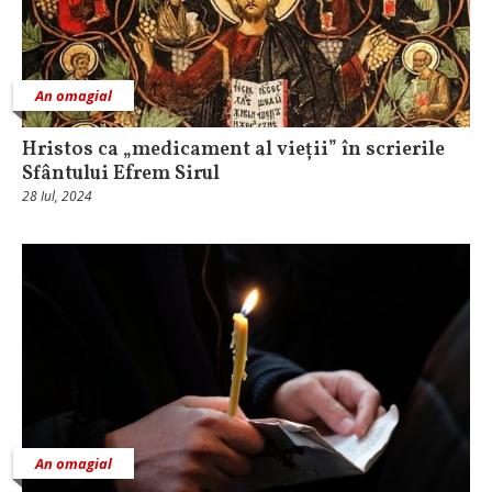
An omagial
Hristos ca „medicament al vieții” în scrierile
Sfântului Efrem Sirul
28 Iul, 2024
An omagial