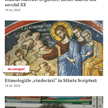
secolul XX
18 Iul, 2024
An omagial
Etimologiile „vindecării” în Sfânta Scriptură
16 Iul, 2024