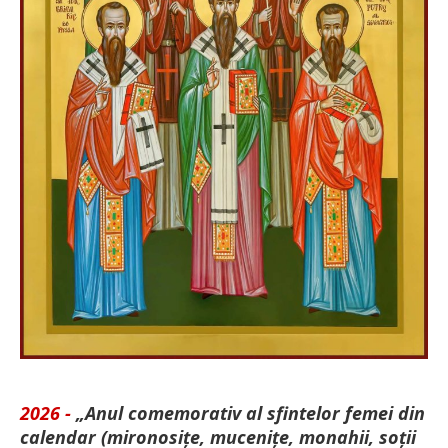
2026 -
„Anul comemorativ al sfintelor femei din
calendar (mironosițe, mu­cenițe, monahii, soții