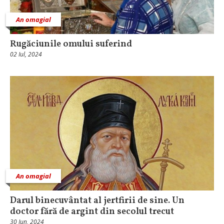
An omagial
Rugăciunile omului suferind
02 Iul, 2024
An omagial
Darul binecuvântat al jertfirii de sine. Un
doctor fără de argint din secolul trecut
30 Iun, 2024