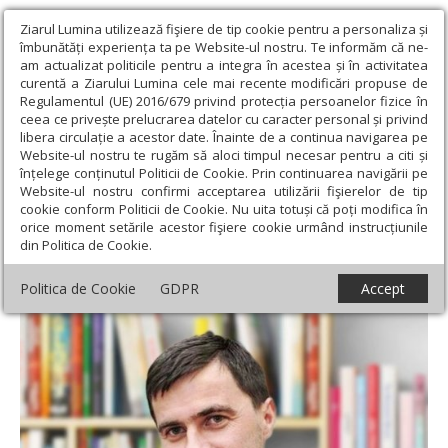
Ziarul Lumina utilizează fişiere de tip cookie pentru a personaliza și
îmbunătăți experiența ta pe Website-ul nostru. Te informăm că ne-
am actualizat politicile pentru a integra în acestea și în activitatea
curentă a Ziarului Lumina cele mai recente modificări propuse de
Regulamentul (UE) 2016/679 privind protecția persoanelor fizice în
ceea ce privește prelucrarea datelor cu caracter personal și privind
libera circulație a acestor date. Înainte de a continua navigarea pe
Website-ul nostru te rugăm să aloci timpul necesar pentru a citi și
Ziarul Lumina
›
Lumina de Duminică, Nr. 44 (824), Anul XVII, 07-11-
înțelege conținutul Politicii de Cookie. Prin continuarea navigării pe
2021
Website-ul nostru confirmi acceptarea utilizării fişierelor de tip
Lumina de Duminică, Nr. 44 (824),
cookie conform Politicii de Cookie. Nu uita totuși că poți modifica în
orice moment setările acestor fişiere cookie urmând instrucțiunile
Anul XVII, 07-11-2021
din Politica de Cookie.
Politica de Cookie
GDPR
Accept