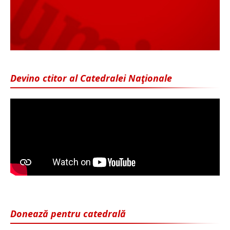
Devino ctitor al Catedralei Naţionale
Donează pentru catedrală