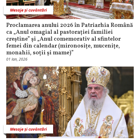
Mesaje și cuvântări
Proclamarea anului 2026 în Patriarhia Română
ca „Anul omagial al pastorației familiei
creștine” și „Anul comemorativ al sfintelor
femei din calendar (mironosițe, mucenițe,
monahii, soții și mame)”
01 Ian, 2026
Mesaje și cuvântări