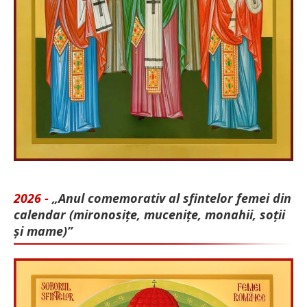
2026 -
„Anul comemorativ al sfintelor femei din
calendar (mironosițe, mu­cenițe, monahii, soții
și mame)”