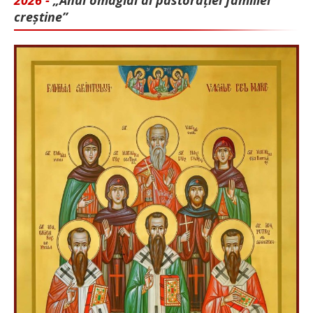
2026 -
„Anul omagial al pastorației familiei
creștine”