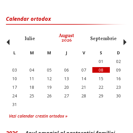
Calendar ortodox
‹
›
August
Iulie
Septembrie
O
2026
L
M
M
J
V
S
D
01
02
03
04
05
06
07
08
09
10
11
12
13
14
15
16
17
18
19
20
21
22
23
24
25
26
27
28
29
30
31
Vezi calendar crestin ortodox »