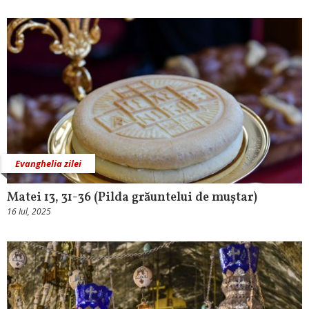
Evanghelia zilei
Matei 13, 31-36 (Pilda grăuntelui de muștar)
16 Iul, 2025