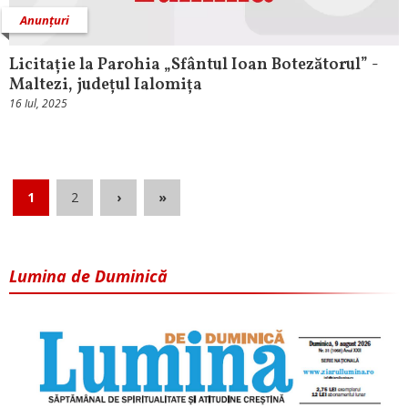
Anunțuri
Licitație la Parohia „Sfântul Ioan Botezătorul” -
Maltezi, județul Ialomița
16 Iul, 2025
1
2
›
»
Lumina de Duminică