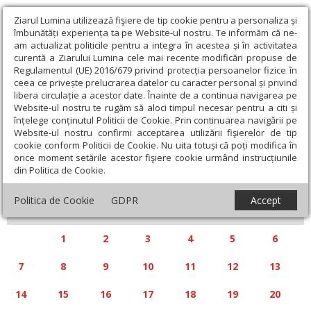
Ziarul Lumina utilizează fişiere de tip cookie pentru a personaliza și
îmbunătăți experiența ta pe Website-ul nostru. Te informăm că ne-
am actualizat politicile pentru a integra în acestea și în activitatea
curentă a Ziarului Lumina cele mai recente modificări propuse de
Regulamentul (UE) 2016/679 privind protecția persoanelor fizice în
ceea ce privește prelucrarea datelor cu caracter personal și privind
libera circulație a acestor date. Înainte de a continua navigarea pe
Website-ul nostru te rugăm să aloci timpul necesar pentru a citi și
Calendar articole
înțelege conținutul Politicii de Cookie. Prin continuarea navigării pe
Website-ul nostru confirmi acceptarea utilizării fişierelor de tip
cookie conform Politicii de Cookie. Nu uita totuși că poți modifica în
orice moment setările acestor fişiere cookie urmând instrucțiunile
din Politica de Cookie.
«
»
IULIE 2025
Politica de Cookie
GDPR
Accept
L
M
M
J
V
S
D
1
2
3
4
5
6
7
8
9
10
11
12
13
14
15
16
17
18
19
20