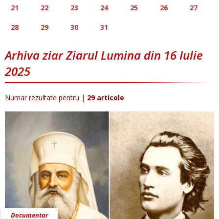
21
22
23
24
25
26
27
28
29
30
31
Arhiva ziar Ziarul Lumina din 16 Iulie
2025
Numar rezultate pentru
|
29 articole
Documentar