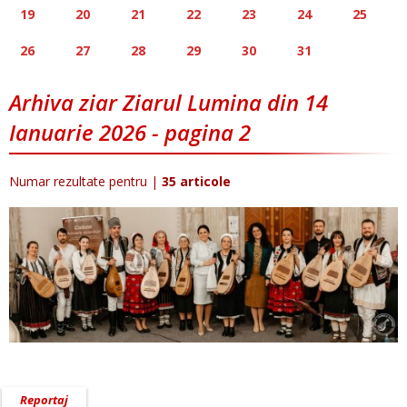
19
20
21
22
23
24
25
26
27
28
29
30
31
Arhiva ziar Ziarul Lumina din 14
Ianuarie 2026 - pagina 2
Numar rezultate pentru
|
35 articole
Reportaj