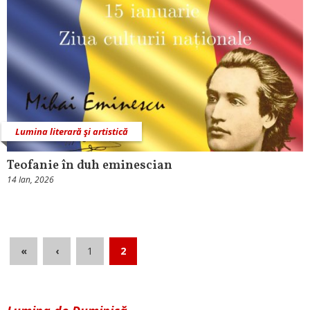
Lumina literară şi artistică
Teofanie în duh eminescian
14 Ian, 2026
«
‹
1
2