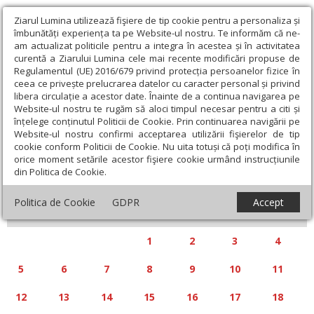
Ziarul Lumina utilizează fişiere de tip cookie pentru a personaliza și
îmbunătăți experiența ta pe Website-ul nostru. Te informăm că ne-
am actualizat politicile pentru a integra în acestea și în activitatea
curentă a Ziarului Lumina cele mai recente modificări propuse de
Regulamentul (UE) 2016/679 privind protecția persoanelor fizice în
ceea ce privește prelucrarea datelor cu caracter personal și privind
libera circulație a acestor date. Înainte de a continua navigarea pe
Website-ul nostru te rugăm să aloci timpul necesar pentru a citi și
Calendar articole
înțelege conținutul Politicii de Cookie. Prin continuarea navigării pe
Website-ul nostru confirmi acceptarea utilizării fişierelor de tip
cookie conform Politicii de Cookie. Nu uita totuși că poți modifica în
orice moment setările acestor fişiere cookie urmând instrucțiunile
din Politica de Cookie.
«
»
IANUARIE 2026
Politica de Cookie
GDPR
Accept
L
M
M
J
V
S
D
1
2
3
4
5
6
7
8
9
10
11
12
13
14
15
16
17
18