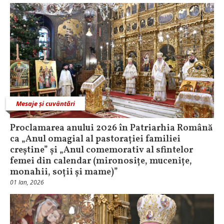
Mesaje și cuvântări
Proclamarea anului 2026 în Patriarhia Română
ca „Anul omagial al pastorației familiei
creștine” și „Anul comemorativ al sfintelor
femei din calendar (mironosițe, mucenițe,
monahii, soții și mame)”
01 Ian, 2026