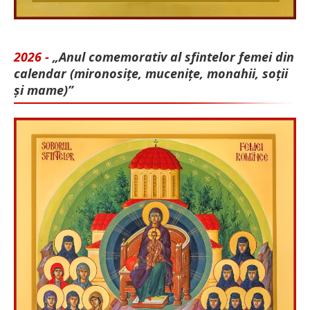
2026 -
„Anul comemorativ al sfintelor femei din
calendar (mironosițe, mu­cenițe, monahii, soții
și mame)”