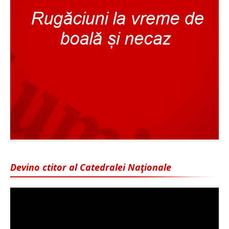
Devino ctitor al Catedralei Naţionale