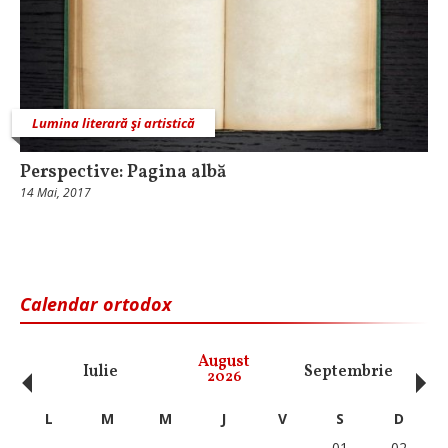
Lumina literară şi artistică
Perspective: Pagina albă
14 Mai, 2017
Calendar ortodox
‹
›
August
Iulie
Septembrie
O
2026
L
M
M
J
V
S
D
01
02