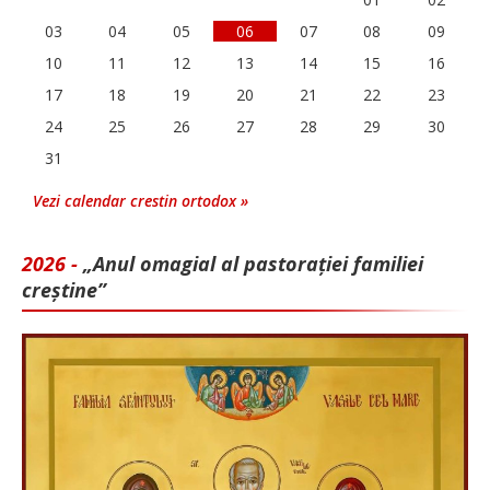
03
04
05
06
07
08
09
10
11
12
13
14
15
16
17
18
19
20
21
22
23
24
25
26
27
28
29
30
31
Vezi calendar crestin ortodox »
2026 -
„Anul omagial al pastorației familiei
creștine”