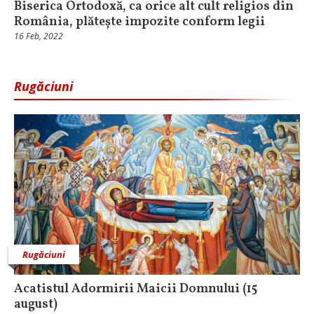
Biserica Ortodoxă, ca orice alt cult religios din
România, plătește impozite conform legii
16 Feb, 2022
Rugăciuni
Rugăciuni
Acatistul Adormirii Maicii Domnului (15
august)