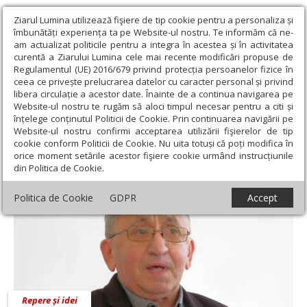
Ziarul Lumina utilizează fişiere de tip cookie pentru a personaliza și
îmbunătăți experiența ta pe Website-ul nostru. Te informăm că ne-
am actualizat politicile pentru a integra în acestea și în activitatea
curentă a Ziarului Lumina cele mai recente modificări propuse de
Regulamentul (UE) 2016/679 privind protecția persoanelor fizice în
ceea ce privește prelucrarea datelor cu caracter personal și privind
libera circulație a acestor date. Înainte de a continua navigarea pe
Website-ul nostru te rugăm să aloci timpul necesar pentru a citi și
Ziarul Lumina
›
Christian Crăciun
înțelege conținutul Politicii de Cookie. Prin continuarea navigării pe
Christian Crăciun
Website-ul nostru confirmi acceptarea utilizării fişierelor de tip
cookie conform Politicii de Cookie. Nu uita totuși că poți modifica în
orice moment setările acestor fişiere cookie urmând instrucțiunile
din Politica de Cookie.
Politica de Cookie
GDPR
Accept
Repere și idei