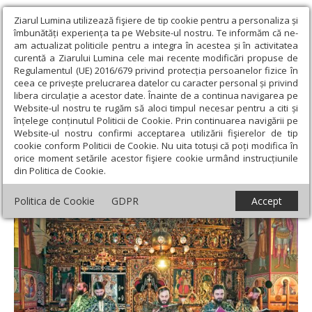
Ziarul Lumina utilizează fişiere de tip cookie pentru a personaliza și
îmbunătăți experiența ta pe Website-ul nostru. Te informăm că ne-
am actualizat politicile pentru a integra în acestea și în activitatea
curentă a Ziarului Lumina cele mai recente modificări propuse de
Regulamentul (UE) 2016/679 privind protecția persoanelor fizice în
ceea ce privește prelucrarea datelor cu caracter personal și privind
libera circulație a acestor date. Înainte de a continua navigarea pe
Website-ul nostru te rugăm să aloci timpul necesar pentru a citi și
Ziarul Lumina
›
† Nifon, Arhiepiscopul Târgoviștei și Exarh
înțelege conținutul Politicii de Cookie. Prin continuarea navigării pe
Patriarhal
Website-ul nostru confirmi acceptarea utilizării fişierelor de tip
Ips Nifon, Arhiepiscopul Târgoviștei
cookie conform Politicii de Cookie. Nu uita totuși că poți modifica în
orice moment setările acestor fişiere cookie urmând instrucțiunile
și Exarh Patriarhal
din Politica de Cookie.
Politica de Cookie
GDPR
Accept