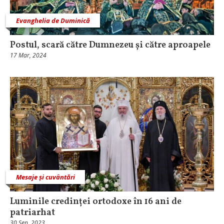
Evanghelia de Duminică
Postul, scară către Dumnezeu și către aproapele
17 Mar, 2024
Mesaje și cuvântări
Luminile credinței ortodoxe în 16 ani de
patriarhat
30 Sep, 2023