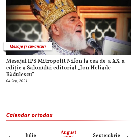
Mesaje și cuvântări
Mesajul IPS Mitropolit Nifon la cea de-a XX-a
ediție a Salonului editorial „Ion Heliade
Rădulescu”
04 Sep, 2021
Calendar ortodox
August
Iulie
Septembrie
O