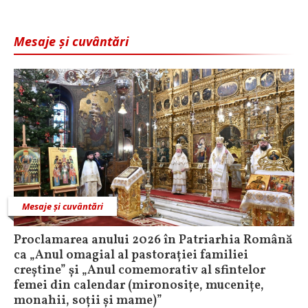
Mesaje și cuvântări
Mesaje și cuvântări
Proclamarea anului 2026 în Patriarhia Română
ca „Anul omagial al pastorației familiei
creștine” și „Anul comemorativ al sfintelor
femei din calendar (mironosițe, mucenițe,
monahii, soții și mame)”