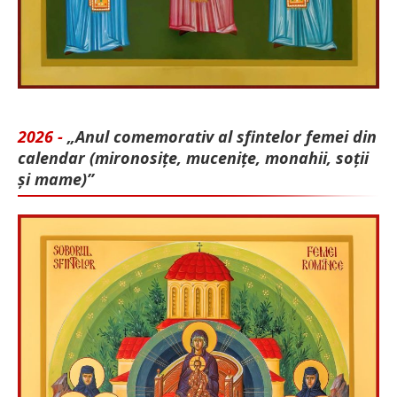
2026 -
„Anul comemorativ al sfintelor femei din
calendar (mironosițe, mu­cenițe, monahii, soții
și mame)”