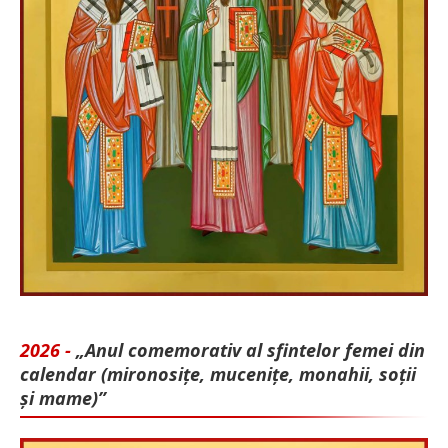
2026 -
„Anul comemorativ al sfintelor femei din
calendar (mironosițe, mu­cenițe, monahii, soții
și mame)”