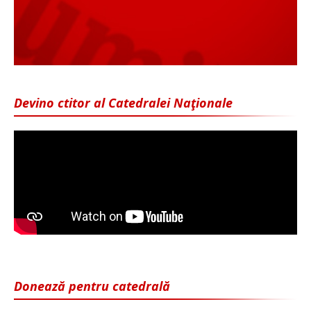
Devino ctitor al Catedralei Naţionale
Donează pentru catedrală