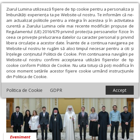
Ziarul Lumina utilizează fişiere de tip cookie pentru a personaliza și
îmbunătăți experiența ta pe Website-ul nostru. Te informăm că ne-
am actualizat politicile pentru a integra în acestea și în activitatea
curentă a Ziarului Lumina cele mai recente modificări propuse de
Regulamentul (UE) 2016/679 privind protecția persoanelor fizice în
ceea ce privește prelucrarea datelor cu caracter personal și privind
libera circulație a acestor date. Înainte de a continua navigarea pe
Website-ul nostru te rugăm să aloci timpul necesar pentru a citi și
Ziarul Lumina
›
Sorin Ioniţe
înțelege conținutul Politicii de Cookie. Prin continuarea navigării pe
Sorin Ioniţe
Website-ul nostru confirmi acceptarea utilizării fişierelor de tip
cookie conform Politicii de Cookie. Nu uita totuși că poți modifica în
orice moment setările acestor fişiere cookie urmând instrucțiunile
din Politica de Cookie.
Politica de Cookie
GDPR
Accept
Eveniment