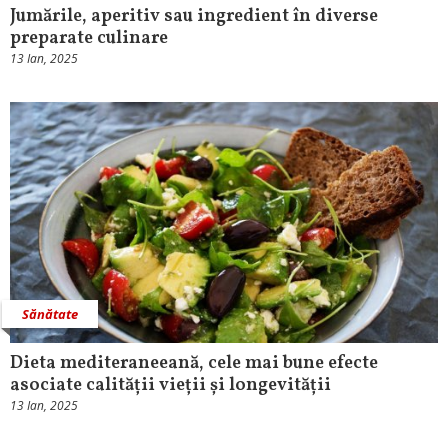
Jumările, aperitiv sau ingredient în diverse
preparate culinare
13 Ian, 2025
Sănătate
Dieta mediteraneeană, cele mai bune efecte
asociate calității vieții și longevității
13 Ian, 2025