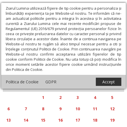
Ziarul Lumina utilizează fişiere de tip cookie pentru a personaliza și
îmbunătăți experiența ta pe Website-ul nostru. Te informăm că ne-
am actualizat politicile pentru a integra în acestea și în activitatea
curentă a Ziarului Lumina cele mai recente modificări propuse de
Regulamentul (UE) 2016/679 privind protecția persoanelor fizice în
ceea ce privește prelucrarea datelor cu caracter personal și privind
libera circulație a acestor date. Înainte de a continua navigarea pe
Website-ul nostru te rugăm să aloci timpul necesar pentru a citi și
Calendar articole
înțelege conținutul Politicii de Cookie. Prin continuarea navigării pe
Website-ul nostru confirmi acceptarea utilizării fişierelor de tip
cookie conform Politicii de Cookie. Nu uita totuși că poți modifica în
orice moment setările acestor fişiere cookie urmând instrucțiunile
din Politica de Cookie.
«
»
IANUARIE 2025
Politica de Cookie
GDPR
Accept
L
M
M
J
V
S
D
1
2
3
4
5
6
7
8
9
10
11
12
13
14
15
16
17
18
19