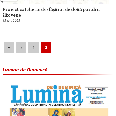
Proiect catehetic desfășurat de două parohii
ilfovene
13 Ian, 2025
«
‹
1
2
Lumina de Duminică