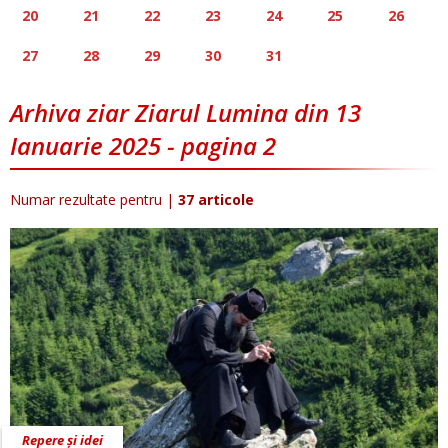
20
21
22
23
24
25
26
27
28
29
30
31
Arhiva ziar Ziarul Lumina din 13
Ianuarie 2025 - pagina 2
Numar rezultate pentru
|
37 articole
Repere și idei