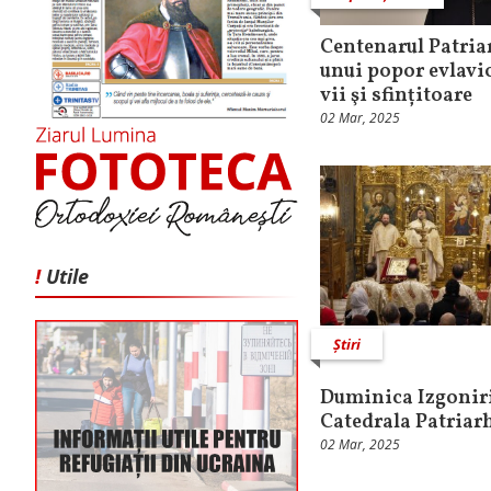
Centenarul Patriar
unui popor evlavio
vii şi sfințitoare
02 Mar, 2025
!
Utile
Știri
Duminica Izgoniri
Catedrala Patriar
02 Mar, 2025