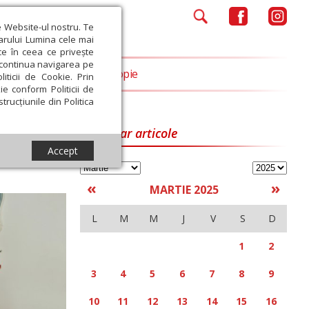
e Website-ul nostru. Te
iarului Lumina cele mai
ce în ceea ce privește
a continua navigarea pe
Opinii
Filantropie
iticii de Cookie. Prin
ie conform Politicii de
trucțiunile din Politica
Calendar articole
Accept
«
»
MARTIE 2025
L
M
M
J
V
S
D
1
2
3
4
5
6
7
8
9
10
11
12
13
14
15
16