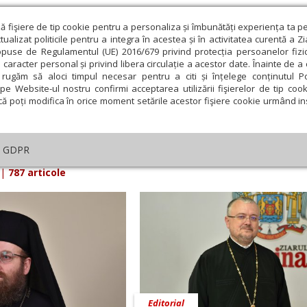
ză fişiere de tip cookie pentru a personaliza și îmbunătăți experiența ta p
alizat politicile pentru a integra în acestea și în activitatea curentă a Z
opuse de Regulamentul (UE) 2016/679 privind protecția persoanelor fizi
 caracter personal și privind libera circulație a acestor date. Înainte de 
eologie și spiritualitate
Educaţie și Cultură
Societate
rugăm să aloci timpul necesar pentru a citi și înțelege conținutul Pol
pe Website-ul nostru confirmi acceptarea utilizării fişierelor de tip cook
că poți modifica în orice moment setările acestor fişiere cookie urmând ins
arul Lumina din Martie 2025 - pagina 40
GDPR
|
787 articole
Editorial