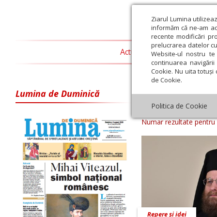
Ziarul Lumina utilizea
informăm că ne-am actu
recente modificări pr
prelucrarea datelor cu
Actualitate religioasă
T
Website-ul nostru te 
continuarea navigării 
Cookie. Nu uita totuși 
de Cookie.
Lumina de Duminică
Arhiva ziar Zi
Politica de Cookie
Numar rezultate pentru
Repere și idei