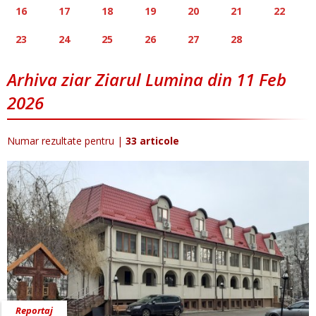
16
17
18
19
20
21
22
23
24
25
26
27
28
Arhiva ziar Ziarul Lumina din 11 Feb
2026
Numar rezultate pentru
|
33 articole
Reportaj