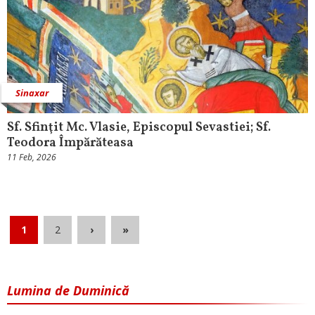
Sinaxar
Sf. Sfinţit Mc. Vlasie, Episcopul Sevastiei; Sf.
Teodora Împărăteasa
11 Feb, 2026
1
2
›
»
Lumina de Duminică