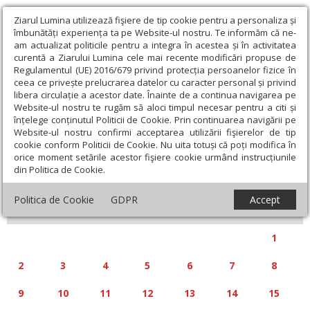
Ziarul Lumina utilizează fişiere de tip cookie pentru a personaliza și
îmbunătăți experiența ta pe Website-ul nostru. Te informăm că ne-
am actualizat politicile pentru a integra în acestea și în activitatea
curentă a Ziarului Lumina cele mai recente modificări propuse de
Regulamentul (UE) 2016/679 privind protecția persoanelor fizice în
ceea ce privește prelucrarea datelor cu caracter personal și privind
libera circulație a acestor date. Înainte de a continua navigarea pe
Website-ul nostru te rugăm să aloci timpul necesar pentru a citi și
Calendar articole
înțelege conținutul Politicii de Cookie. Prin continuarea navigării pe
Website-ul nostru confirmi acceptarea utilizării fişierelor de tip
cookie conform Politicii de Cookie. Nu uita totuși că poți modifica în
orice moment setările acestor fişiere cookie urmând instrucțiunile
din Politica de Cookie.
«
»
FEBRUARIE 2026
Politica de Cookie
GDPR
Accept
L
M
M
J
V
S
D
1
2
3
4
5
6
7
8
9
10
11
12
13
14
15