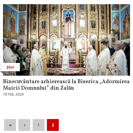
Știri
Binecuvântare arhierească la Biserica „Adormirea
Maicii Domnului” din Zalău
18 Feb, 2026
«
‹
1
2