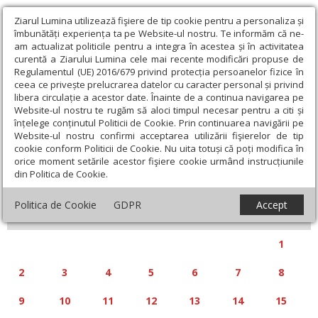
Ziarul Lumina utilizează fişiere de tip cookie pentru a personaliza și
îmbunătăți experiența ta pe Website-ul nostru. Te informăm că ne-
am actualizat politicile pentru a integra în acestea și în activitatea
curentă a Ziarului Lumina cele mai recente modificări propuse de
Regulamentul (UE) 2016/679 privind protecția persoanelor fizice în
ceea ce privește prelucrarea datelor cu caracter personal și privind
libera circulație a acestor date. Înainte de a continua navigarea pe
Website-ul nostru te rugăm să aloci timpul necesar pentru a citi și
Calendar articole
înțelege conținutul Politicii de Cookie. Prin continuarea navigării pe
Website-ul nostru confirmi acceptarea utilizării fişierelor de tip
cookie conform Politicii de Cookie. Nu uita totuși că poți modifica în
orice moment setările acestor fişiere cookie urmând instrucțiunile
din Politica de Cookie.
«
»
FEBRUARIE 2026
Politica de Cookie
GDPR
Accept
L
M
M
J
V
S
D
1
2
3
4
5
6
7
8
9
10
11
12
13
14
15