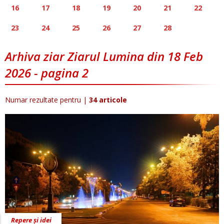
16
17
18
19
20
21
22
23
24
25
26
27
28
Arhiva ziar Ziarul Lumina din 18 Feb
2026 - pagina 2
Numar rezultate pentru
|
34 articole
Repere și idei