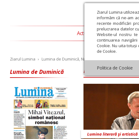
Ziarul Lumina utilizea
informăm că ne-am actu
recente modificări pr
prelucrarea datelor cu
Actualitate religioasă
T
Website-ul nostru te 
continuarea navigării 
Cookie. Nu uita totuși 
de Cookie.
Ziarul Lumina
›
Lumina de Duminică, Nr. 8 (685), Anul XV, 24-02-2019
Lumina de Dumini
Politica de Cookie
Lumina de Duminică
Iulie
August
Septembrie
Octombrie
Noiembrie
Dec
Lumina literară şi artistică