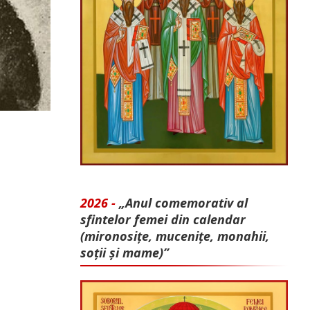
2026 -
„Anul comemorativ al
sfintelor femei din calendar
(mironosițe, mu­cenițe, monahii,
soții și mame)”