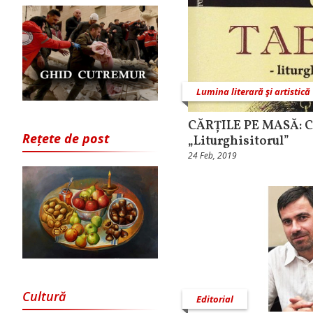
Lumina literară şi artistică
CĂRȚILE PE MASĂ: Co
Rețete de post
„Liturghisitorul”
24 Feb, 2019
Cultură
Editorial