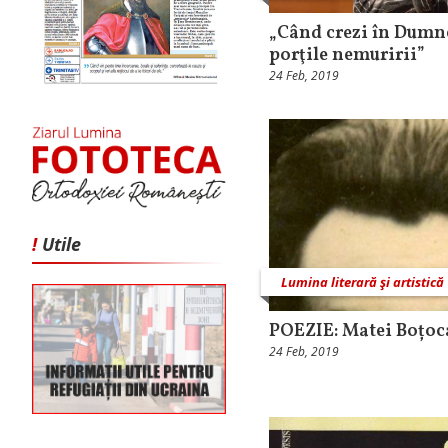
„Când crezi în Dumne
porţile nemuririi”
24 Feb, 2019
!
Utile
Lumina literară şi artistică
POEZIE: Matei Boțo
24 Feb, 2019