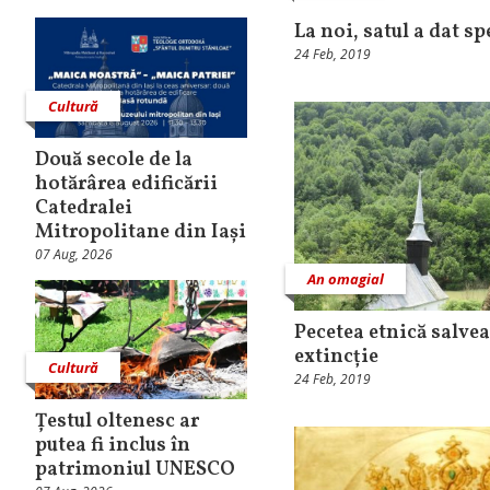
La noi, satul a dat sp
24 Feb, 2019
Cultură
Două secole de la
hotărârea edificării
Catedralei
Mitropolitane din Iași
07 Aug, 2026
An omagial
Pecetea etnică salvea
extincție
Cultură
24 Feb, 2019
Țestul oltenesc ar
putea fi inclus în
patrimoniul UNESCO