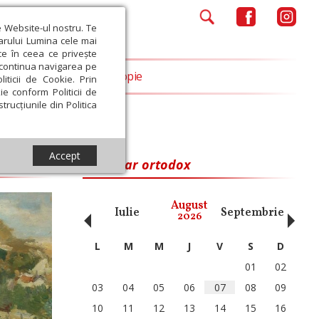
e Website-ul nostru. Te
iarului Lumina cele mai
ce în ceea ce privește
a continua navigarea pe
Opinii
Filantropie
iticii de Cookie. Prin
ie conform Politicii de
trucțiunile din Politica
Accept
Calendar ortodox
‹
›
August
ai
Iunie
Iulie
Septembrie
Octom
2026
L
M
M
J
V
S
D
01
02
03
04
05
06
07
08
09
10
11
12
13
14
15
16