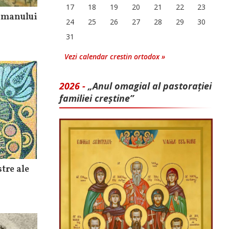
17
18
19
20
21
22
23
omanului
24
25
26
27
28
29
30
31
Vezi calendar crestin ortodox »
2026 -
„Anul omagial al pastorației
familiei creștine”
tre ale