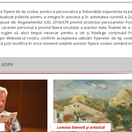
ză fişiere de tip cookie pentru a personaliza și îmbunătăți experiența ta p
alizat politicile pentru a integra în acestea și în activitatea curentă a Z
opuse de Regulamentul (UE) 2016/679 privind protecția persoanelor fizi
 caracter personal și privind libera circulație a acestor date. Înainte de 
eologie și spiritualitate
Educaţie și Cultură
Societate
rugăm să aloci timpul necesar pentru a citi și înțelege conținutul Pol
pe Website-ul nostru confirmi acceptarea utilizării fişierelor de tip cook
că poți modifica în orice moment setările acestor fişiere cookie urmând ins
că, Nr. 8 (685), Anul XV, 24-02-2019
GDPR
embrie
Ianuarie
Februarie
Martie
Aprilie
M
Lumina literară şi artistică