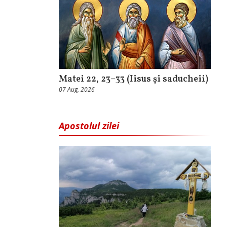
Matei 22, 23–33 (Iisus și saducheii)
07 Aug, 2026
Apostolul zilei