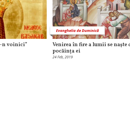
Evanghelia de Duminică
i-n voinici”
Venirea în fire a lumii se naşte 
pocăința ei
24 Feb, 2019