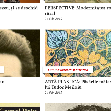
zeu, ţi se deschid
PERSPECTIVE: Modernitatea r
rural
24 Feb, 2019
Lumina literară şi artistică
can
ARTĂ PLASTICĂ: Păsările măias
lui Tudor Meiloiu
24 Feb, 2019