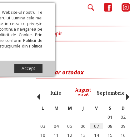
e Website-ul nostru. Te
iarului Lumina cele mai
ce în ceea ce privește
a continua navigarea pe
Opinii
Filantropie
iticii de Cookie. Prin
ie conform Politicii de
trucțiunile din Politica
Accept
Calendar ortodox
‹
›
August
ai
Iunie
Iulie
Septembrie
Octom
2026
L
M
M
J
V
S
D
01
02
03
04
05
06
07
08
09
10
11
12
13
14
15
16