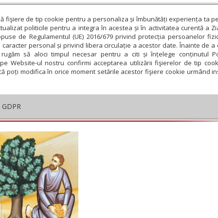
ză fişiere de tip cookie pentru a personaliza și îmbunătăți experiența ta p
alizat politicile pentru a integra în acestea și în activitatea curentă a Z
opuse de Regulamentul (UE) 2016/679 privind protecția persoanelor fizi
 caracter personal și privind libera circulație a acestor date. Înainte de 
eologie și spiritualitate
Educaţie și Cultură
Societate
rugăm să aloci timpul necesar pentru a citi și înțelege conținutul Pol
pe Website-ul nostru confirmi acceptarea utilizării fişierelor de tip cook
că poți modifica în orice moment setările acestor fişiere cookie urmând ins
Vlad
GDPR
embrie
Ianuarie
Februarie
Martie
Aprilie
M