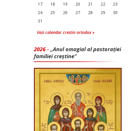
17
18
19
20
21
22
23
24
25
26
27
28
29
30
31
Vezi calendar crestin ortodox »
2026 -
„Anul omagial al pastorației
familiei creștine”