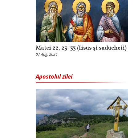
Matei 22, 23–33 (Iisus și saducheii)
07 Aug, 2026
Apostolul zilei