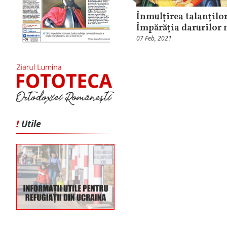
Înmulțirea talanților
Împărăția darurilor 
07 Feb, 2021
!
Utile