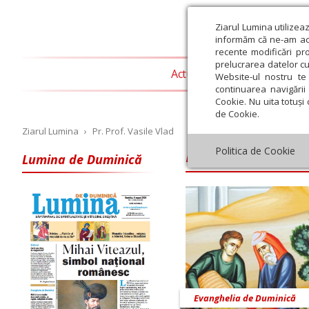
Ziarul Lumina utilizea
informăm că ne-am actu
recente modificări pr
prelucrarea datelor cu
Actualitate religioasă
T
Website-ul nostru te 
continuarea navigării 
Cookie. Nu uita totuși 
de Cookie.
Ziarul Lumina
›
Pr. Prof. Vasile Vlad
Pr. Prof. Vasile 
Politica de Cookie
Lumina de Duminică
Iulie
August
Septembrie
Octombrie
Noiembrie
Dec
Evanghelia de Duminică