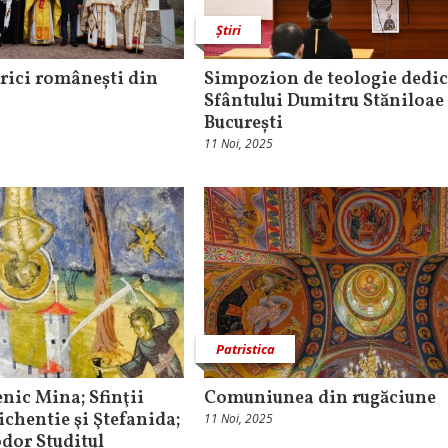
Știri
erici românești din
Simpozion de teologie dedic
Sfântului Dumitru Stăniloae
București
11 Noi, 2025
Patristica
nic Mina; Sfinţii
Comuniunea din rugăciune
ichentie şi Ştefanida;
11 Noi, 2025
dor Studitul