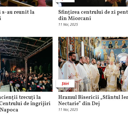
 s-au reunit la
Sfințirea centrului de zi pen
i
din Miorcani
11 Noi, 2025
Știri
cienții trecuți la
Hramul Bisericii „Sfântul Ie
entrului de îngrijiri
Nectarie” din Dej
j-Napoca
11 Noi, 2025