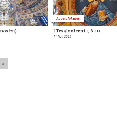
Apostolul zilei
l nostru)
I Tesaloniceni 1, 6-10
11 Noi, 2025
»