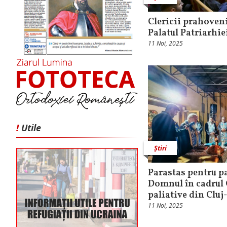
Clericii prahoveni
Palatul Patriarhie
11 Noi, 2025
!
Utile
Știri
Parastas pentru pa
Domnul în cadrul C
paliative din Clu
11 Noi, 2025