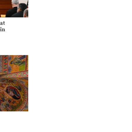
at
 în