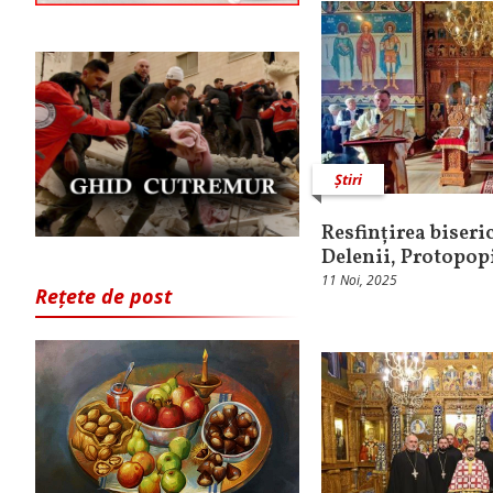
Știri
Resfințirea biseri
Delenii, Protopop
11 Noi, 2025
Rețete de post