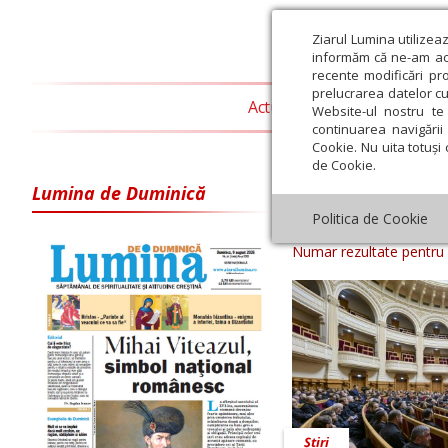
Ziarul Lumina utilizea
informăm că ne-am actu
recente modificări pr
prelucrarea datelor cu
Actualitate religioasă
T
Website-ul nostru te 
continuarea navigării 
Cookie. Nu uita totuși 
de Cookie.
Lumina de Duminică
Arhiva ziar Z
Politica de Cookie
Numar rezultate pentru
Știri