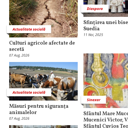
Diaspora
Sfințirea unei bis
Suedia
Actualitate socială
11 Noi, 2025
Culturi agricole afectate de
secetă
07 Aug, 2026
Actualitate socială
Sinaxar
Măsuri pentru siguranţa
animalelor
Sfântul Mare Muce
07 Aug, 2026
Mucenici Victor, V
Sfântul Cuvios Teo