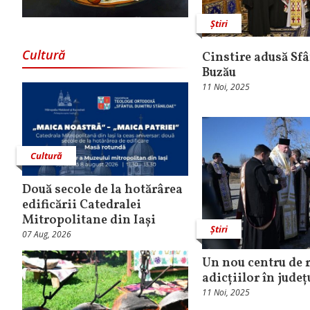
Știri
Cultură
Cinstire adusă Sfâ
Buzău
11 Noi, 2025
Cultură
Două secole de la hotărârea
edificării Catedralei
Mitropolitane din Iași
Știri
07 Aug, 2026
Un nou centru de 
adicțiilor în jude
11 Noi, 2025