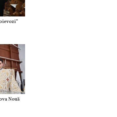
oievozi”
sova Nouă