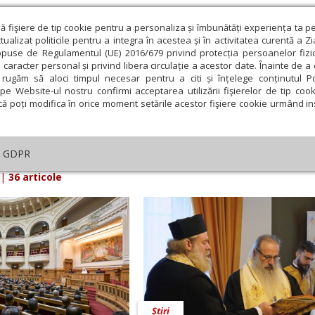
ză fişiere de tip cookie pentru a personaliza și îmbunătăți experiența ta p
alizat politicile pentru a integra în acestea și în activitatea curentă a Z
opuse de Regulamentul (UE) 2016/679 privind protecția persoanelor fizi
 caracter personal și privind libera circulație a acestor date. Înainte de 
eologie și spiritualitate
Educaţie și Cultură
Societate
rugăm să aloci timpul necesar pentru a citi și înțelege conținutul Pol
pe Website-ul nostru confirmi acceptarea utilizării fişierelor de tip cook
că poți modifica în orice moment setările acestor fişiere cookie urmând ins
iarul Lumina din 11 Noiembrie 2025
GDPR
|
36 articole
Știri