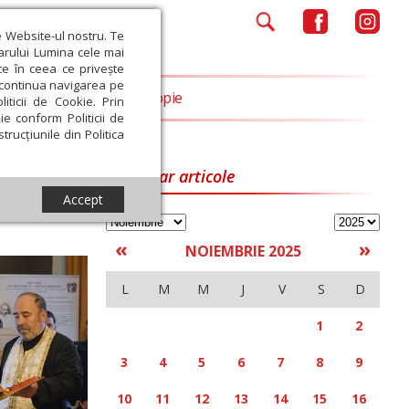
e Website-ul nostru. Te
iarului Lumina cele mai
ce în ceea ce privește
a continua navigarea pe
Opinii
Filantropie
iticii de Cookie. Prin
ie conform Politicii de
trucțiunile din Politica
Calendar articole
Accept
«
»
NOIEMBRIE 2025
L
M
M
J
V
S
D
1
2
3
4
5
6
7
8
9
10
11
12
13
14
15
16