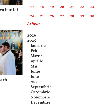
17
18
19
20
21
22
23
tru bunici
24
25
26
27
28
29
30
Arhiva
2026
2025
Ianuarie
Feb
Martie
Aprilie
Mai
Iunie
Iulie
rarh
August
Septembrie
Octombrie
Noiembrie
Decembrie