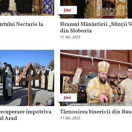
Știri
ntului Nectarie la
Hramul Mănăstirii „Sfinții V
din Slobozia
11 Noi, 2025
Știri
recuperare împotriva
Târnosirea bisericii din Ru
țul Arad
11 Noi, 2025