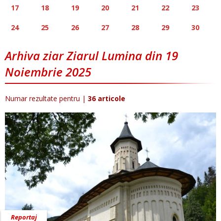
17
18
19
20
21
22
23
24
25
26
27
28
29
30
Arhiva ziar Ziarul Lumina din 19
Noiembrie 2025
Numar rezultate pentru
|
36 articole
Reportaj