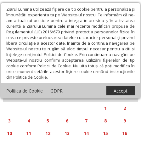
Ziarul Lumina utilizează fişiere de tip cookie pentru a personaliza și
îmbunătăți experiența ta pe Website-ul nostru. Te informăm că ne-
am actualizat politicile pentru a integra în acestea și în activitatea
curentă a Ziarului Lumina cele mai recente modificări propuse de
Regulamentul (UE) 2016/679 privind protecția persoanelor fizice în
ceea ce privește prelucrarea datelor cu caracter personal și privind
libera circulație a acestor date. Înainte de a continua navigarea pe
Website-ul nostru te rugăm să aloci timpul necesar pentru a citi și
Calendar articole
înțelege conținutul Politicii de Cookie. Prin continuarea navigării pe
Website-ul nostru confirmi acceptarea utilizării fişierelor de tip
cookie conform Politicii de Cookie. Nu uita totuși că poți modifica în
orice moment setările acestor fişiere cookie urmând instrucțiunile
din Politica de Cookie.
«
»
NOIEMBRIE 2025
Politica de Cookie
GDPR
Accept
L
M
M
J
V
S
D
1
2
3
4
5
6
7
8
9
10
11
12
13
14
15
16