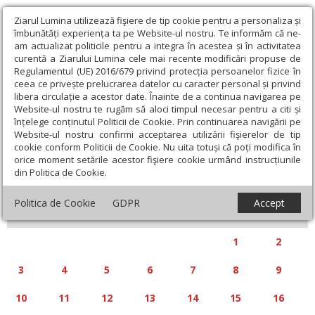
Ziarul Lumina utilizează fişiere de tip cookie pentru a personaliza și
îmbunătăți experiența ta pe Website-ul nostru. Te informăm că ne-
am actualizat politicile pentru a integra în acestea și în activitatea
curentă a Ziarului Lumina cele mai recente modificări propuse de
Regulamentul (UE) 2016/679 privind protecția persoanelor fizice în
ceea ce privește prelucrarea datelor cu caracter personal și privind
libera circulație a acestor date. Înainte de a continua navigarea pe
Website-ul nostru te rugăm să aloci timpul necesar pentru a citi și
Calendar articole
înțelege conținutul Politicii de Cookie. Prin continuarea navigării pe
Website-ul nostru confirmi acceptarea utilizării fişierelor de tip
cookie conform Politicii de Cookie. Nu uita totuși că poți modifica în
orice moment setările acestor fişiere cookie urmând instrucțiunile
din Politica de Cookie.
«
»
NOIEMBRIE 2025
Politica de Cookie
GDPR
Accept
L
M
M
J
V
S
D
1
2
3
4
5
6
7
8
9
10
11
12
13
14
15
16