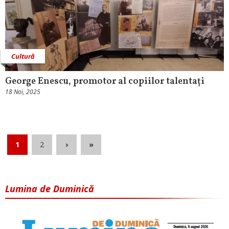
Cultură
George Enescu, promotor al copiilor talentați
18 Noi, 2025
1
2
›
»
Lumina de Duminică