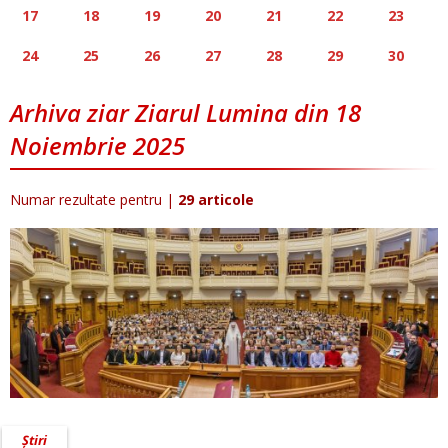
17
18
19
20
21
22
23
24
25
26
27
28
29
30
Arhiva ziar Ziarul Lumina din 18
Noiembrie 2025
Numar rezultate pentru
|
29 articole
Știri