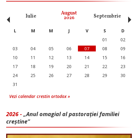
‹
›
August
Iulie
Septembrie
O
2026
L
M
M
J
V
S
D
01
02
03
04
05
06
07
08
09
10
11
12
13
14
15
16
17
18
19
20
21
22
23
24
25
26
27
28
29
30
31
Vezi calendar crestin ortodox »
2026 -
„Anul omagial al pastorației familiei
creștine”