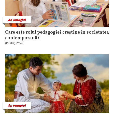
An omagial
Care este rolul pedagogiei creştine în societatea
contemporană?
06 Mai, 2020
An omagial