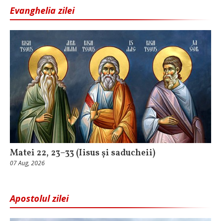
Evanghelia zilei
Matei 22, 23–33 (Iisus și saducheii)
07 Aug, 2026
Apostolul zilei