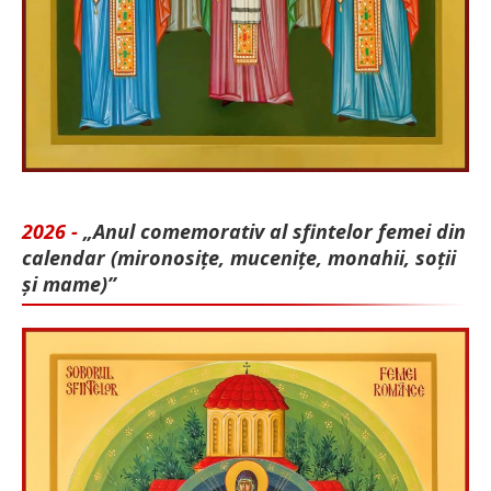
2026 -
„Anul comemorativ al sfintelor femei din
calendar (mironosițe, mu­cenițe, monahii, soții
și mame)”