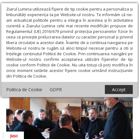
Ziarul Lumina utilizează fişiere de tip cookie pentru a personaliza și
îmbunătăți experiența ta pe Website-ul nostru. Te informăm că ne-
am actualizat politicile pentru a integra în acestea și în activitatea
curentă a Ziarului Lumina cele mai recente modificări propuse de
Regulamentul (UE) 2016/679 privind protecția persoanelor fizice în
ceea ce privește prelucrarea datelor cu caracter personal și privind
libera circulație a acestor date. Înainte de a continua navigarea pe
Website-ul nostru te rugăm să aloci timpul necesar pentru a citi și
Ziarul Lumina
›
Pr. Conf. Univ. Dr. Vasile Crețu
înțelege conținutul Politicii de Cookie. Prin continuarea navigării pe
Pr. Vasile Crețu
Website-ul nostru confirmi acceptarea utilizării fişierelor de tip
cookie conform Politicii de Cookie. Nu uita totuși că poți modifica în
orice moment setările acestor fişiere cookie urmând instrucțiunile
din Politica de Cookie.
Politica de Cookie
GDPR
Accept
Știri