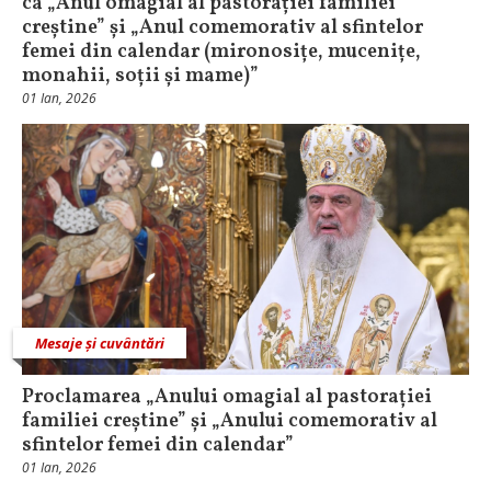
ca „Anul omagial al pastorației familiei
creștine” și „Anul comemorativ al sfintelor
femei din calendar (mironosițe, mucenițe,
monahii, soții și mame)”
01 Ian, 2026
Mesaje și cuvântări
Proclamarea „Anului omagial al pastorației
familiei creștine” și „Anului comemorativ al
sfintelor femei din calendar”
01 Ian, 2026